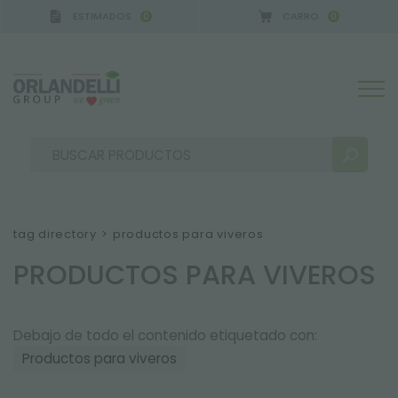
ESTIMADOS
CARRO
0
0
tag directory
>
productos para viveros
PRODUCTOS PARA VIVEROS
RESULTADOS DE LA BÚSQUEDA:
Ordenar por:
Debajo de todo el contenido etiquetado con:
Productos para viveros
MÁS RESULTADOS PARA USTED: