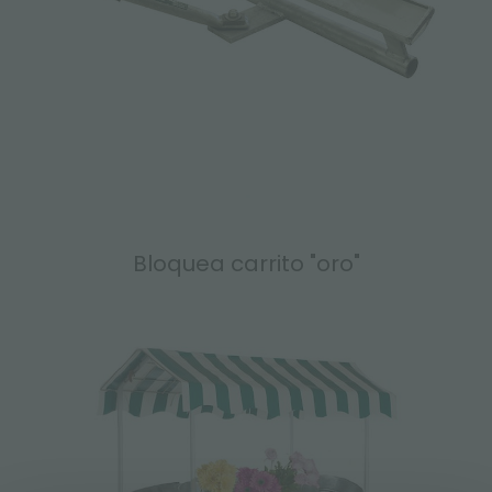
Bloquea carrito "oro"