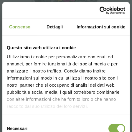
Consenso
Dettagli
Informazioni sui cookie
Questo sito web utilizza i cookie
Utilizziamo i cookie per personalizzare contenuti ed
annunci, per fornire funzionalità dei social media e per
analizzare il nostro traffico. Condividiamo inoltre
informazioni sul modo in cui utilizza il nostro sito con i
nostri partner che si occupano di analisi dei dati web,
Carrillo expositor con macetas
pubblicità e social media, i quali potrebbero combinarle
Choose the country you are in and your
con altre informazioni che ha fornito loro o che hanno
language for a better browsing experience
raccolto dal suo utilizzo dei loro servizi.
UNITED STATES
Selezione
Necessari
del