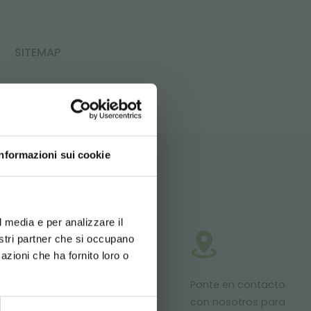
SITEMAP
Informazioni sui cookie
d your language
erience
l media e per analizzare il
nostri partner che si occupano
azioni che ha fornito loro o
roductos
Proyectos a
Ponte en contacto
stos para
medida para
con nosotros para