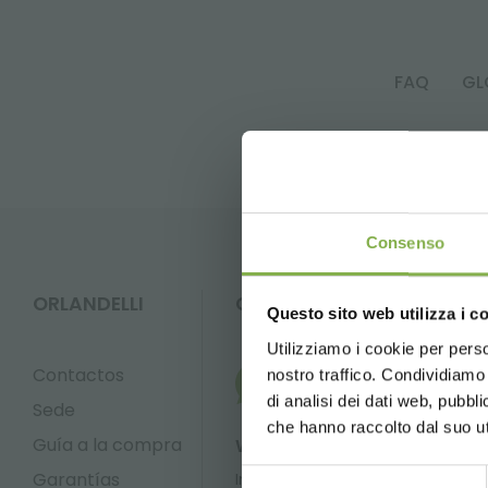
FAQ
GL
Consenso
ORLANDELLI
CONTACTOS
Questo sito web utilizza i c
Utilizziamo i cookie per perso
Contactos
nostro traffico. Condividiamo 
di analisi dei dati web, pubbl
Sede
che hanno raccolto dal suo uti
Guía a la compra
Whatsapp
Email
Garantías
Selezione
Información
Informac