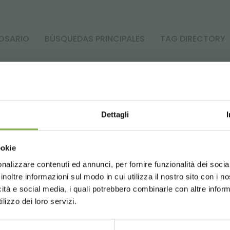
OSARIO
BÚSQUEDAS PRINCIPALES
TAG DIRECTORY
compartir
Dettagli
Choose the country you are in an
SERVICIOS
ookie
for a better browsing exp
nalizzare contenuti ed annunci, per fornire funzionalità dei socia
inoltre informazioni sul modo in cui utilizza il nostro sito con i 
icità e social media, i quali potrebbero combinarle con altre inform
UNITED STATES
ENGLISH
lizzo dei loro servizi.
Teléfono
Más de 40
P
años de
li
ión
De lunes a viernes