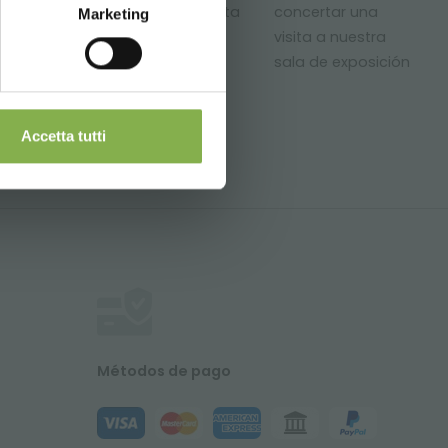
ntrega
áreas de venta
concertar una
Marketing
de plantas y
visita a nuestra
flores.
sala de exposición
Accetta tutti
Métodos de pago