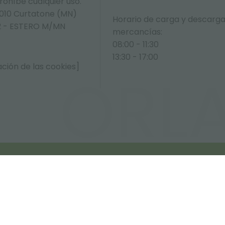
prohíbe cualquier uso.
6010 Curtatone (MN)
Horario de carga y descarg
392 - ESTERO M/MN
mercancías:
08:00 - 11:30
13:30 - 17:00
ción de las cookies]