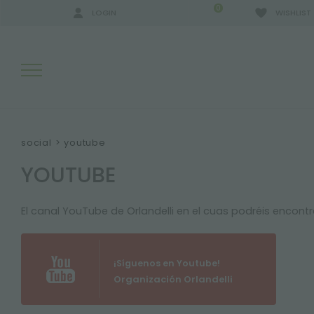
0
LOGIN
WISHLIST
RESULTADOS DE LA BÚSQUEDA:
social
>
youtube
YOUTUBE
MÁS RESULTADOS PARA USTED:
El canal YouTube de Orlandelli en el cuas podréis encontr
¡Síguenos en Youtube!
Organización Orlandelli