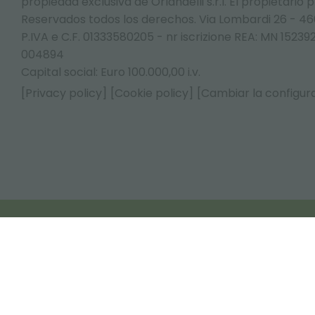
propiedad exclusiva de Orlandelli s.r.l. El propietario 
Reservados todos los derechos. Via Lombardi 26 - 4
P.IVA e C.F. 01333580205 - nr iscrizione REA: MN 152
004894
Capital social: Euro 100.000,00 i.v.
[Privacy policy]
[Cookie policy]
[Cambiar la configura