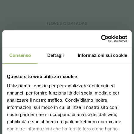
FLORES CORTADAS
Consenso
Dettagli
Informazioni sui cookie
FLOROVIVAÍSMO
Questo sito web utilizza i cookie
Utilizziamo i cookie per personalizzare contenuti ed
annunci, per fornire funzionalità dei social media e per
MÁQUINA PULISTELI
analizzare il nostro traffico. Condividiamo inoltre
informazioni sul modo in cui utilizza il nostro sito con i
nostri partner che si occupano di analisi dei dati web,
pubblicità e social media, i quali potrebbero combinarle
Choose the country you are in and your
con altre informazioni che ha fornito loro o che hanno
language for a better browsing experience