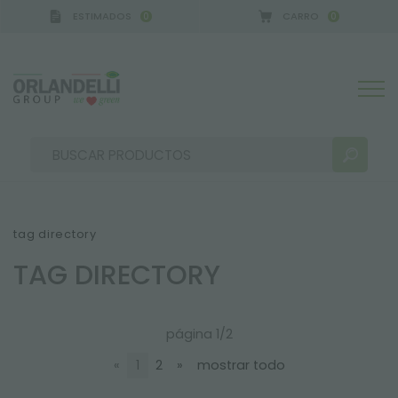
ESTIMADOS
CARRO
0
0
tag directory
TAG DIRECTORY
RESULTADOS DE LA BÚSQUEDA:
Ordenar por:
página 1/2
«
1
2
»
mostrar todo
MÁS RESULTADOS PARA USTED: