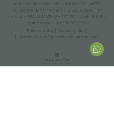
todos los derechos. Via Lombardi 26 - 46010
Curtatone (MN) P.IVA e C.F. 01333580205 - nr
iscrizione REA: MN 152392 - ESTERO M/MN 004894
Capital social: Euro 100.000,00 i.v.
[Privacy policy]
[Cookie policy]
[Cambiar la configuración de las cookies]