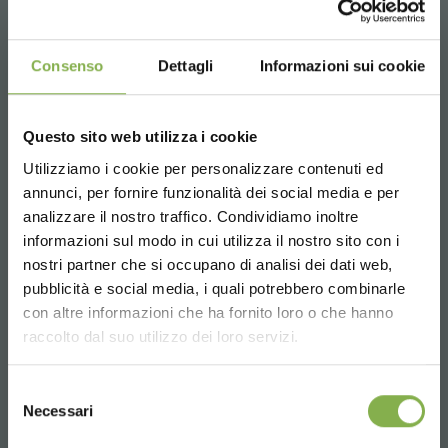
Consenso
Dettagli
Informazioni sui cookie
Questo sito web utilizza i cookie
Plataforma expositora en madera
Utilizziamo i cookie per personalizzare contenuti ed
natural
annunci, per fornire funzionalità dei social media e per
analizzare il nostro traffico. Condividiamo inoltre
La combinación de plataformas de exhibición de
informazioni sul modo in cui utilizza il nostro sito con i
madera natural transforma cada área de la
tienda en una isla escénica.
nostri partner che si occupano di analisi dei dati web,
pubblicità e social media, i quali potrebbero combinarle
Choose the country you are in and your
con altre informazioni che ha fornito loro o che hanno
solicitar presupuesto
language for a better browsing experience
raccolto dal suo utilizzo dei loro servizi.
UNITED STATES
Selezione
Necessari
del
consenso
ENGLISH