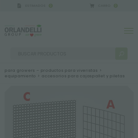
ESTIMADOS
CARRO
0
0
A GERMANY - SPONSOR
-
del 16/08/2026 al 22/08
para growers – productos para viveristas
>
equipamiento
>
accesorios para cajaspallet y piletas
RESULTADOS DE LA BÚSQUEDA:
Ordenar por:
MÁS RESULTADOS PARA USTED: