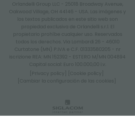
Orlandelli Group LLC - 25018 Broadway Avenue,
Oakwood Village, OH 44146 - USA.
Las imágenes y
los textos publicados en este sitio web son
propiedad exclusiva de Orlandelli s.r.l. El
propietario prohíbe cualquier uso. Reservados
todos los derechos. Via Lombardi 26 - 46010
Curtatone (MN) P.IVA e C.F. 01333580205 - nr
iscrizione REA: MN 152392 - ESTERO M/MN 004894
Capital social: Euro 100.000,00 i.v.
[Privacy policy]
[Cookie policy]
[Cambiar la configuración de las cookies]