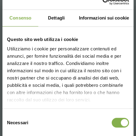
Consenso
Dettagli
Informazioni sui cookie
CONTACTOS
Questo sito web utilizza i cookie
Utilizziamo i cookie per personalizzare contenuti ed
annunci, per fornire funzionalità dei social media e per
analizzare il nostro traffico. Condividiamo inoltre
DESCARGAR
Whatsapp
informazioni sul modo in cui utilizza il nostro sito con i
Información requerida
nostri partner che si occupano di analisi dei dati web,
FICHA TÉCNICA
+39 3457719939
pubblicità e social media, i quali potrebbero combinarle
Choose the country you are in and your
con altre informazioni che ha fornito loro o che hanno
language for a better browsing experience
raccolto dal suo utilizzo dei loro servizi.
Inicie sesión o regístrese
UNITED STATES
Selezione
para descargar la ficha
Necessari
del
Email
técnica
consenso
ENGLISH
Información requerida