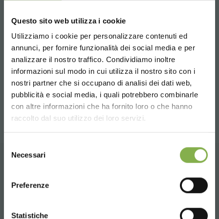
Questo sito web utilizza i cookie
Tag directory
Utilizziamo i cookie per personalizzare contenuti ed
annunci, per fornire funzionalità dei social media e per
Sitemap
analizzare il nostro traffico. Condividiamo inoltre
informazioni sul modo in cui utilizza il nostro sito con i
nostri partner che si occupano di analisi dei dati web,
pubblicità e social media, i quali potrebbero combinarle
compartir
Choose the country you are in and your
con altre informazioni che ha fornito loro o che hanno
language for a better browsing experience
raccolto dal suo utilizzo dei loro servizi.
UNITED STATES
Selezione
Necessari
del
consenso
ENGLISH
CONTACTOS
Preferenze
CONTINUE
Statistiche