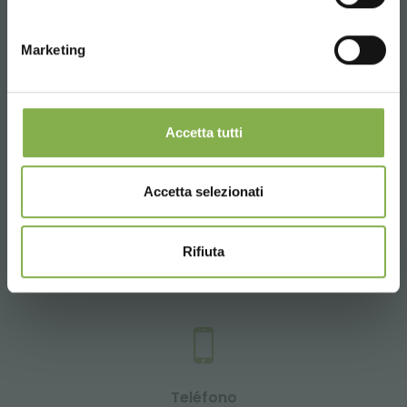
Whatsapp
Marketing
Información requerida
+39 3457719939
Accetta tutti
Accetta selezionati
Email
Información requerida
Rifiuta
info@orlandelli.it
Teléfono