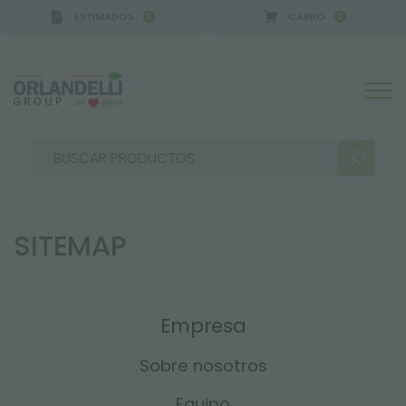
ESTIMADOS
CARRO
0
0
A GERMANY - SPONSOR
-
del 16/08/2026 al 22/08
SITEMAP
RESULTADOS DE LA BÚSQUEDA:
Ordenar por:
Empresa
Sobre nosotros
MÁS RESULTADOS PARA USTED:
Equipo