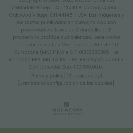
Copyright © 2009-2026 www.orlandelli.us
Orlandelli Group LLC - 25018 Broadway Avenue,
Oakwood Village, OH 44146 - USA.
Las imágenes y
los textos publicados en este sitio web son
propiedad exclusiva de Orlandelli s.r.l. El
propietario prohíbe cualquier uso. Reservados
todos los derechos. Via Lombardi 26 - 46010
Curtatone (MN) P.IVA e C.F. 01333580205 - nr
iscrizione REA: MN 152392 - ESTERO M/MN 004894
Capital social: Euro 100.000,00 i.v.
[Privacy policy]
[Cookie policy]
[Cambiar la configuración de las cookies]