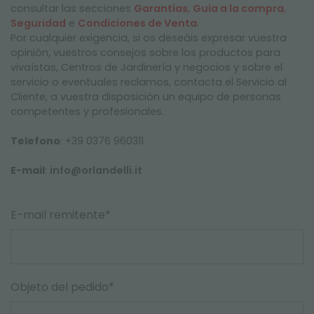
CONDICIONES DE VENTA
consultar las secciones
Garantías
,
Guía a la compra
,
Seguridad
e
Condiciones de Venta
.
SEGURIDAD
Por cualquier exigencia, si os deseáis expresar vuestra
opinión, vuestros consejos sobre los productos para
COOKIE POLICY
vivaístas, Centros de Jardinería y negocios y sobre el
servicio o eventuales reclamos, contacta el Servicio al
Cliente, a vuestra disposición un equipo de personas
competentes y profesionales.
Telefono
: +39 0376 960311
E-mail
:
info@orlandelli.it
E-mail remitente*
Objeto del pedido*