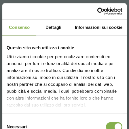
CONTACTOS
Consenso
Dettagli
Informazioni sui cookie
Questo sito web utilizza i cookie
Utilizziamo i cookie per personalizzare contenuti ed
annunci, per fornire funzionalità dei social media e per
Whatsapp
analizzare il nostro traffico. Condividiamo inoltre
Información requerida
informazioni sul modo in cui utilizza il nostro sito con i
+39 3457719939
nostri partner che si occupano di analisi dei dati web,
pubblicità e social media, i quali potrebbero combinarle
Choose the country you are in and your
con altre informazioni che ha fornito loro o che hanno
language for a better browsing experience
raccolto dal suo utilizzo dei loro servizi.
UNITED STATES
Selezione
Email
Necessari
del