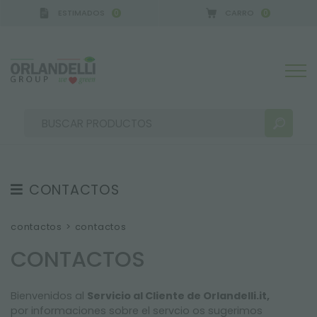
ESTIMADOS
CARRO
0
0
A GERMANY - SPONSOR
-
del 16/08/2026 al 22/08
CONTACTOS
RESULTADOS DE LA BÚSQUEDA:
Ordenar por:
CONTACTOS
contactos
>
contactos
SEDE
CONTACTOS
GUÍA A LA COMPRA
Bienvenidos al
Servicio al Cliente de Orlandelli.it,
GARANTÍAS
MÁS RESULTADOS PARA USTED:
por informaciones sobre el servcio os sugerimos