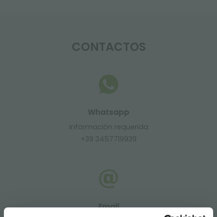
CONTACTOS
Whatsapp
Información requerida
+39 3457719939
Email