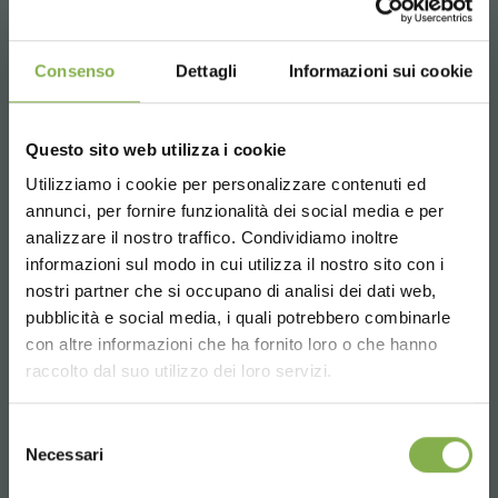
Información requerida
info@orlandelli.it
Consenso
Dettagli
Informazioni sui cookie
Questo sito web utilizza i cookie
Utilizziamo i cookie per personalizzare contenuti ed
Teléfono
annunci, per fornire funzionalità dei social media e per
De lunes a viernes
analizzare il nostro traffico. Condividiamo inoltre
08:30 - 13:00
informazioni sul modo in cui utilizza il nostro sito con i
14:00 - 18:30
nostri partner che si occupano di analisi dei dati web,
+39 0376 960311
pubblicità e social media, i quali potrebbero combinarle
Choose the country you are in and your
con altre informazioni che ha fornito loro o che hanno
language for a better browsing experience
raccolto dal suo utilizzo dei loro servizi.
SERVICIOS
UNITED STATES
Selezione
Necessari
del
consenso
ENGLISH