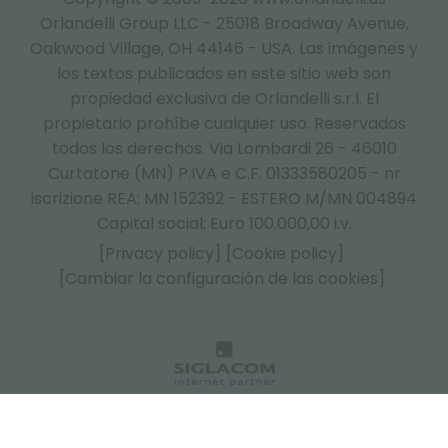
Orlandelli Group LLC - 25018 Broadway Avenue,
Oakwood Village, OH 44146 - USA.
Las imágenes y
los textos publicados en este sitio web son
propiedad exclusiva de Orlandelli s.r.l. El
propietario prohíbe cualquier uso. Reservados
todos los derechos. Via Lombardi 26 - 46010
Curtatone (MN) P.IVA e C.F. 01333580205 - nr
iscrizione REA: MN 152392 - ESTERO M/MN 004894
Capital social: Euro 100.000,00 i.v.
[Privacy policy]
[Cookie policy]
[Cambiar la configuración de las cookies]