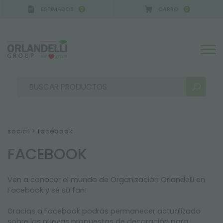
ESTIMADOS
CARRO
0
0
CA GERMANY - SPONSOR
-
del 16/08/2026 al 22/0
social
>
facebook
FACEBOOK
RESULTADOS DE LA BÚSQUEDA:
Ordenar por:
Ven a conocer el mundo de Organización Orlandelli en
Facebook y sé su fan!
MÁS RESULTADOS PARA USTED:
Gracias a Facebook podrás permanecer actualizado
sobre las nuevas propuestas de decoración para