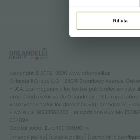
Rifiuta
Copyright © 2009-2026 www.orlandelli.us
Orlandelli Group LLC - 25018 Broadway Avenue, Oakw
- USA.
Las imágenes y los textos publicados en este s
propiedad exclusiva de Orlandelli s.r.l. El propietario 
Reservados todos los derechos. Via Lombardi 26 - 4
P.IVA e C.F. 01333580205 - nr iscrizione REA: MN 152
004894
Capital social: Euro 100.000,00 i.v.
[Privacy policy]
[Cookie policy]
[Cambiar la configura