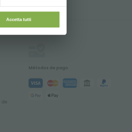
Accetta tutti
Métodos de pago
a de