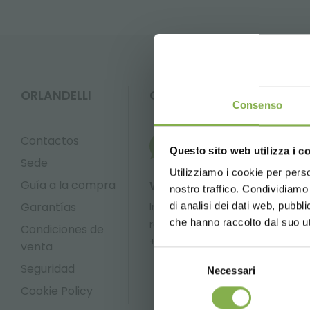
ORLANDELLI
CONTACTOS
Consenso
Contactos
Questo sito web utilizza i c
Sede
Utilizziamo i cookie per perso
Guía a la compra
Whatsapp
Email
nostro traffico. Condividiamo 
Garantías
di analisi dei dati web, pubbl
Información
Informac
che hanno raccolto dal suo uti
requerida
requerida
Condiciones de
+39 3457719939
info@orlan
venta
Selezione
Seguridad
Necessari
del
consenso
Cookie Policy