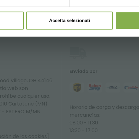
Accetta selezionati
Enviado por
ood Village, OH 44146
itio web son
prohíbe cualquier uso.
6010 Curtatone (MN)
Horario de carga y descarg
392 - ESTERO M/MN
mercancías:
08:00 - 11:30
13:30 - 17:00
ción de las cookies]