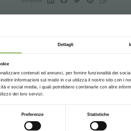
compartir
SERVICIOS
Dettagli
Choose the country you are in an
ookie
for a better browsing exp
nalizzare contenuti ed annunci, per fornire funzionalità dei socia
Teléfono
Más de 40
P
inoltre informazioni sul modo in cui utilizza il nostro sito con i 
años de
li
icità e social media, i quali potrebbero combinarle con altre inform
ión
De lunes a viernes
UNITED STATES
ENGLISH
experiencia
e
lizzo dei loro servizi.
08:30 - 13:00
delli.it
14:00 - 18:30
+39 0376 960311
Preferenze
Statistiche
CONTINUE