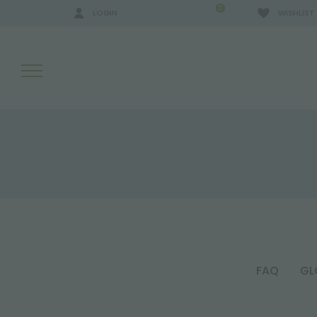
0
LOGIN
WISHLIST
RESULTADOS DE LA BÚSQUEDA:
MÁS RESULTADOS PARA USTED:
FAQ
GL