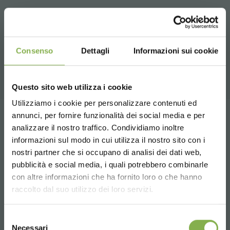
PRODUCTOS RELACIONADOS
Consenso
Dettagli
Informazioni sui cookie
Una selección de los mejores productos a la
venta en orlandelli.it
Questo sito web utilizza i cookie
Utilizziamo i cookie per personalizzare contenuti ed
annunci, per fornire funzionalità dei social media e per
Tag:
Aluminio
Centro de Jardinería
analizzare il nostro traffico. Condividiamo inoltre
DESCARGAR
Confección de tiendas
Design
informazioni sul modo in cui utilizza il nostro sito con i
nostri partner che si occupano di analisi dei dati web,
Garden Center Identity
Madera
Mobiliario florista
FICHA TÉCNICA
pubblicità e social media, i quali potrebbero combinarle
Choose the country you are in and your
Muebles
Productos para invernáculos
con altre informazioni che ha fornito loro o che hanno
language for a better browsing experience
raccolto dal suo utilizzo dei loro servizi.
...
Productos para viveros
Inicie sesión o regístrese
UNITED STATES
Selezione
para descargar la ficha
Necessari
del