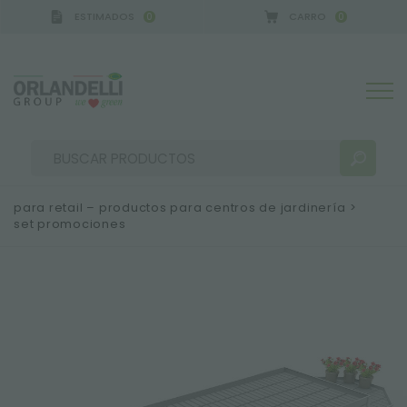
ESTIMADOS
CARRO
0
0
para retail – productos para centros de jardinería
>
set promociones
RESULTADOS DE LA BÚSQUEDA:
Ordenar por:
MÁS RESULTADOS PARA USTED: