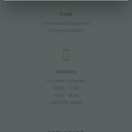
Email
Información requerida
info@orlandelli.it
Teléfono
De lunes a viernes
08:30 - 13:00
14:00 - 18:30
+39 0376 960311