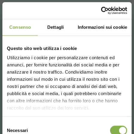
solicitar presupuesto
Consenso
Dettagli
Informazioni sui cookie
Questo sito web utilizza i cookie
Utilizziamo i cookie per personalizzare contenuti ed
annunci, per fornire funzionalità dei social media e per
analizzare il nostro traffico. Condividiamo inoltre
informazioni sul modo in cui utilizza il nostro sito con i
nostri partner che si occupano di analisi dei dati web,
pubblicità e social media, i quali potrebbero combinarle
Choose the country you are in and your
con altre informazioni che ha fornito loro o che hanno
language for a better browsing experience
raccolto dal suo utilizzo dei loro servizi.
UNITED STATES
Selezione
Necessari
del