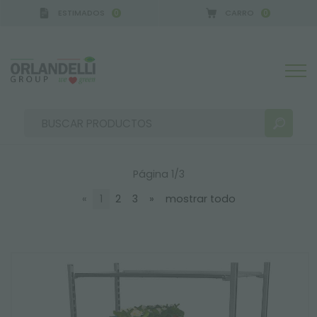
ESTIMADOS
CARRO
0
0
ERMANY - SPONSOR
-
del 16/08/2026 al 22/08/202
soluciones para carros
SOLUCIONES PARA CARROS
Página 1/3
«
1
2
3
»
mostrar todo
RESULTADOS DE LA BÚSQUEDA:
Ordenar por:
MÁS RESULTADOS PARA USTED: