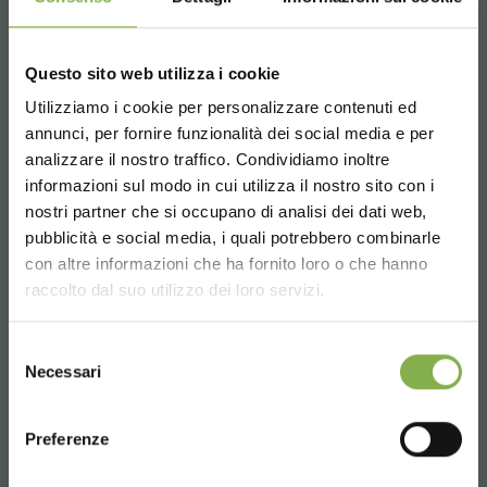
Questo sito web utilizza i cookie
Utilizziamo i cookie per personalizzare contenuti ed
annunci, per fornire funzionalità dei social media e per
analizzare il nostro traffico. Condividiamo inoltre
informazioni sul modo in cui utilizza il nostro sito con i
nostri partner che si occupano di analisi dei dati web,
Carrito oro
pubblicità e social media, i quali potrebbero combinarle
Choose the country you are in and your
con altre informazioni che ha fornito loro o che hanno
language for a better browsing experience
Cesta de rejilla extraible.
raccolto dal suo utilizzo dei loro servizi.
UNITED STATES
solicitar presupuesto
Selezione
Necessari
del
consenso
ENGLISH
Preferenze