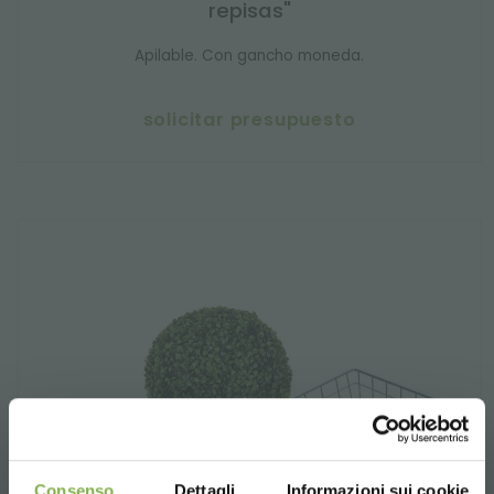
repisas"
Apilable. Con gancho moneda.
solicitar presupuesto
Consenso
Dettagli
Informazioni sui cookie