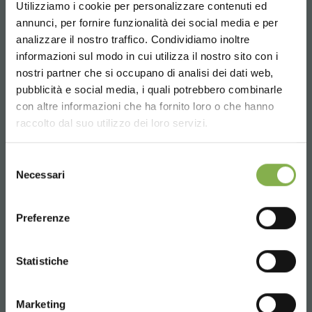
Utilizziamo i cookie per personalizzare contenuti ed
annunci, per fornire funzionalità dei social media e per
solicitar presupuesto
analizzare il nostro traffico. Condividiamo inoltre
informazioni sul modo in cui utilizza il nostro sito con i
nostri partner che si occupano di analisi dei dati web,
pubblicità e social media, i quali potrebbero combinarle
Choose the country you are in and your
con altre informazioni che ha fornito loro o che hanno
language for a better browsing experience
raccolto dal suo utilizzo dei loro servizi.
UNITED STATES
Selezione
Necessari
del
consenso
ENGLISH
Preferenze
CONTINUE
Statistiche
Marketing