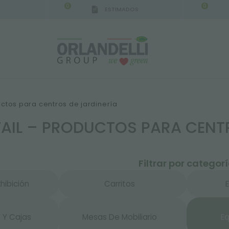
0
0
ESTIMADOS
IGCA GERMANY - SPONSOR
-
del 16/08/2026 al 2
uctos para centros de jardinería
TAIL – PRODUCTOS PARA CENT
Filtrar por categor
hibición
Carritos
 Y Cajas
Mesas De Mobiliario
E