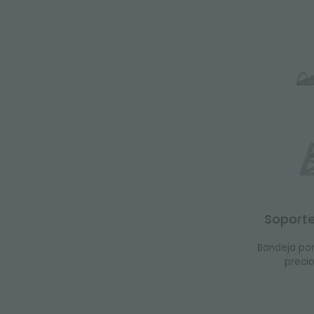
Soport
Bandeja po
preci