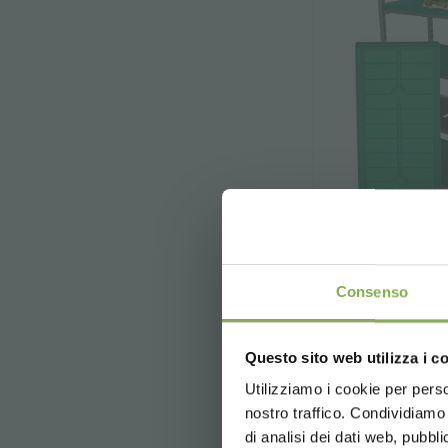
Consenso
Bandeja
El objetivo pri
Questo sito web utilizza i c
las plantas
Utilizziamo i cookie per perso
nostro traffico. Condividiamo 
di analisi dei dati web, pubbl
solicit