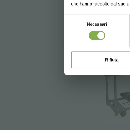
che hanno raccolto dal suo uti
Selezione
Necessari
del
consenso
Rifiuta