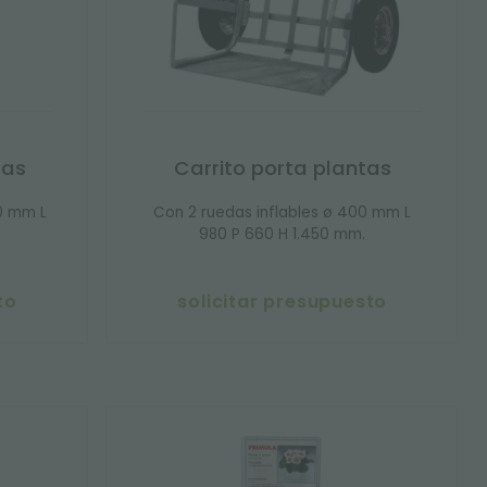
tas
Carrito porta plantas
0 mm L
Con 2 ruedas inflables ø 400 mm L
980 P 660 H 1.450 mm.
to
solicitar presupuesto