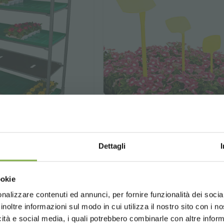
Dettagli
 para carro dc
Etiqueta indicadora
precios
mario es aquel de regar
Choose the country you are in an
ookie
 sobre los carritos.
for a better browsing exp
65 x 45 x H 250 mm derec
nalizzare contenuti ed annunci, per fornire funzionalità dei socia
inoltre informazioni sul modo in cui utilizza il nostro sito con i 
icità e social media, i quali potrebbero combinarle con altre inform
UNITED STATES
ENGLISH
ar presupuesto
solicitar presupues