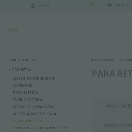
0
LOGIN
WISHLIST
RESULTADOS DE LA BÚSQUEDA:
para retail – prod
FOR GROWERS
PARA RE
FOR RETAIL
MESAS DE EXHIBICIÓN
MÁS RESULTADOS PARA USTED:
CARRITOS
ESTANTERÍAS
FLOR CORTADA
Mesas De Ex
MESAS DE MOBILIARIO
MOSTRADORES Y CAJAS
EQUIPAMIENTO
Mostradores
CONJUNTOS DE EXPOSICIÓN