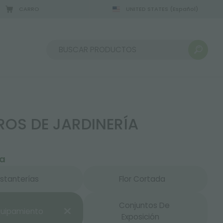
CARRO
UNITED STATES
(Español)
2/08/2026
Ordenar por:
ROS DE JARDINERÍA
ía
Estanterías
Flor Cortada
Conjuntos De
quipamiento
Exposición