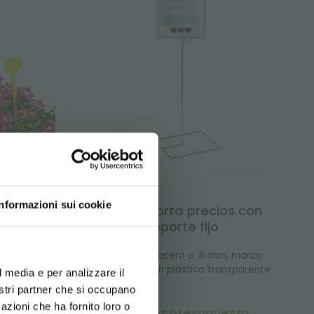
Informazioni sui cookie
 de
Marco porta precios con
soporte fijo
d your language
erience
ha.
Suporte en acero ⌀ 6 mm, marco
formato A4 en plástico transparente
l media e per analizzare il
nostri partner che si occupano
azioni che ha fornito loro o
to
solicitar presupuesto