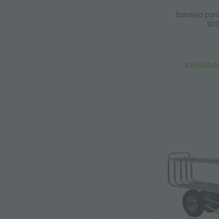
Bandeja para
800
solicit