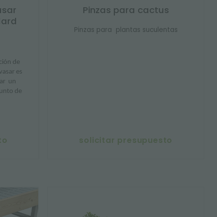
asar
Pinzas para cactus
dard
Pinzas para plantas suculentas
ción de
vasar es
ar
un
punto de
to
solicitar presupuesto