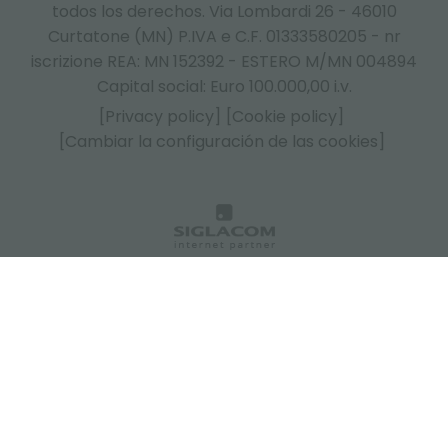
todos los derechos. Via Lombardi 26 - 46010
Curtatone (MN) P.IVA e C.F. 01333580205 - nr
iscrizione REA: MN 152392 - ESTERO M/MN 004894
Capital social: Euro 100.000,00 i.v.
[Privacy policy]
[Cookie policy]
[Cambiar la configuración de las cookies]