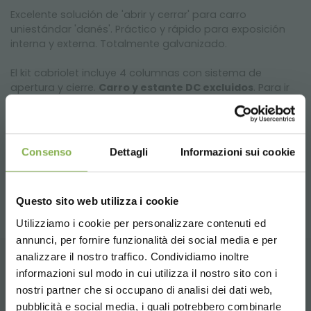
Excelente solución de 'abrir y cerrar' para carro
uniestándar 'danés'. Práctico y rápido para exposición
interna y externa. Totalmente galvanizado.
El kit cabriolet incluye 4 columnas con sistema de
apertura y cierre.
Carro y estante DC excluidos
. Para ir
al carro DC cabriolet completo con base y estantes
haga clic
aquí
.
L 565 H 1525 mm
Consenso
Dettagli
Informazioni sui cookie
Peso: Kg. 25,50 - Volumen: m³ 0,13
Questo sito web utilizza i cookie
Utilizziamo i cookie per personalizzare contenuti ed
annunci, per fornire funzionalità dei social media e per
analizzare il nostro traffico. Condividiamo inoltre
DESCARGAR
informazioni sul modo in cui utilizza il nostro sito con i
PRODUCTOS RELACIONADOS
nostri partner che si occupano di analisi dei dati web,
pubblicità e social media, i quali potrebbero combinarle