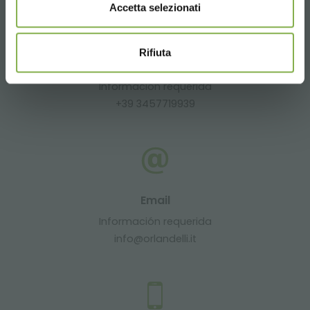
Accetta selezionati
Rifiuta
Whatsapp
Información requerida
+39 3457719939
Email
Información requerida
info@orlandelli.it