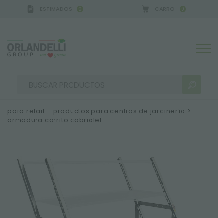
ESTIMADOS
CARRO
0
0
GERMANY - SPONSOR
-
del 16/08/2026 al 22/08/20
para retail – productos para centros de jardinería
>
armadura carrito cabriolet
RESULTADOS DE LA BÚSQUEDA:
Ordenar por:
MÁS RESULTADOS PARA USTED: