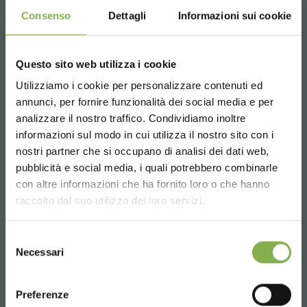
Consenso
Dettagli
Informazioni sui cookie
Questo sito web utilizza i cookie
Utilizziamo i cookie per personalizzare contenuti ed
annunci, per fornire funzionalità dei social media e per
analizzare il nostro traffico. Condividiamo inoltre
informazioni sul modo in cui utilizza il nostro sito con i
nostri partner che si occupano di analisi dei dati web,
pubblicità e social media, i quali potrebbero combinarle
Choose the country you are in and your
con altre informazioni che ha fornito loro o che hanno
language for a better browsing experience
raccolto dal suo utilizzo dei loro servizi.
UNITED STATES
Selezione
Necessari
del
consenso
ENGLISH
Preferenze