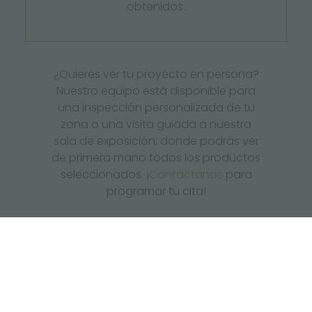
obtenidos.
¿Quieres ver tu proyecto en persona?
Nuestro equipo está disponible para
una inspección personalizada de tu
zona o una visita guiada a nuestra
sala de exposición, donde podrás ver
de primera mano todos los productos
seleccionados. ¡
Contáctanos
para
programar tu cita!
TESTIMONIAL