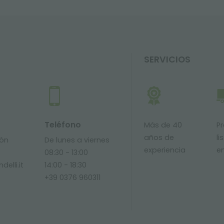
SERVICIOS
Teléfono
Más de 40
P
años de
li
ión
De lunes a viernes
experiencia
e
08:30 - 13:00
delli.it
14:00 - 18:30
+39 0376 960311