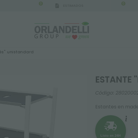
0
0
ESTIMADOS
IGCA GERMANY - SPONSOR
-
del 16/08/2026 al 2
és" unistandard
ESTANTE 
Código:
2802000
Estantes en mad
Listo en 24H