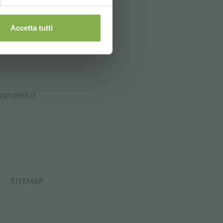
Accetta tutti
ndelli.it
SITEMAP