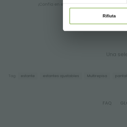
¡Confía en el estante regulable DC Unistand
Rifiuta
Una sele
Tag:
estante
estantes ajustables
Multirepisa
pantal
FAQ
GL