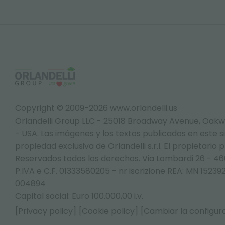
Copyright © 2009-2026 www.orlandelli.us
Orlandelli Group LLC - 25018 Broadway Avenue, Oakw
- USA.
Las imágenes y los textos publicados en este s
propiedad exclusiva de Orlandelli s.r.l. El propietario 
Reservados todos los derechos. Via Lombardi 26 - 4
P.IVA e C.F. 01333580205 - nr iscrizione REA: MN 152
004894
Capital social: Euro 100.000,00 i.v.
[Privacy policy]
[Cookie policy]
[Cambiar la configura