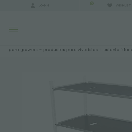
0
LOGIN
WISHLIST
para growers – productos para viveristas
>
estante "dan
RESULTADOS DE LA BÚSQUEDA:
MÁS RESULTADOS PARA USTED: