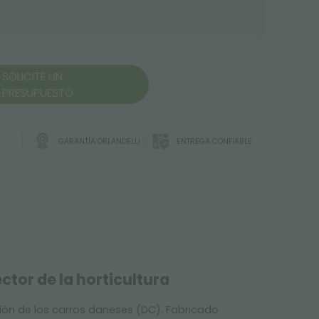
SOLICITE UN
PRESUPUESTO
GARANTÍA ORLANDELLI
ENTREGA CONFIABLE
ctor de la horticultura
ción de los carros daneses (DC). Fabricado