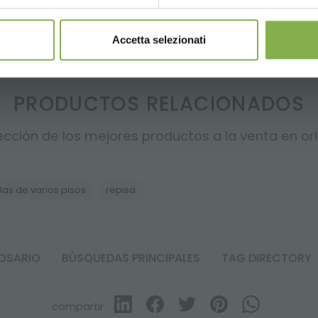
ard para una gestión más eficiente y flexible de tus carros!
Accetta selezionati
PRODUCTOS RELACIONADOS
cción de los mejores productos a la venta en orla
las de varios pisos
repisa
OSARIO
BÚSQUEDAS PRINCIPALES
TAG DIRECTORY
compartir