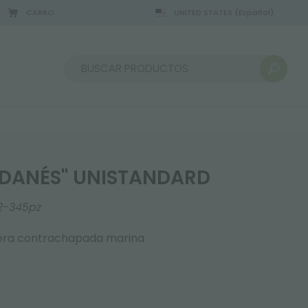
CARRO
UNITED STATES
(Español)
2/08/2026
Ordenar por:
"DANÉS" UNISTANDARD
2-345pz
era contrachapada marina