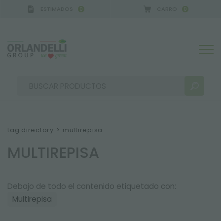
ESTIMADOS
CARRO
0
0
MANY - SPONSOR
-
del 16/08/2026 al 22/08/2026
tag directory
>
multirepisa
MULTIREPISA
RESULTADOS DE LA BÚSQUEDA:
Ordenar por:
Debajo de todo el contenido etiquetado con:
Multirepisa
MÁS RESULTADOS PARA USTED: