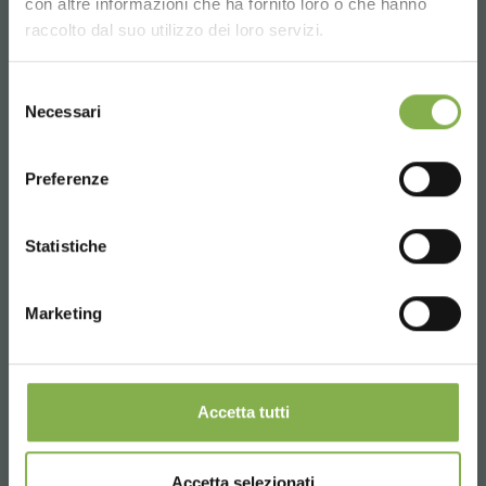
con altre informazioni che ha fornito loro o che hanno
language for a better browsing experience
raccolto dal suo utilizzo dei loro servizi.
UNITED STATES
Selezione
Necessari
del
consenso
ENGLISH
Preferenze
CONTINUE
Expositor isla doble con 10 bandejas
Statistiche
Marketing
Accetta tutti
Accetta selezionati