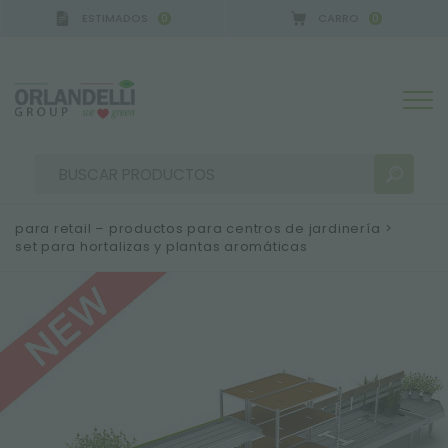
ESTIMADOS
CARRO
0
0
A GERMANY - SPONSOR
-
del 16/08/2026 al 22/08/
para retail – productos para centros de jardinería
>
set para hortalizas y plantas aromáticas
RESULTADOS DE LA BÚSQUEDA:
Ordenar por:
MÁS RESULTADOS PARA USTED: