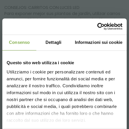
CONSEJOS: CARRITOS CON LUCES LED
Para exponer mejor sus plantas de jardín, utilizar carros
con luces LED integradas realmente hace la diferencia:
mejora la visibilidad del producto, realza su color y
frescura (la planta no "ila") y crea un área de exposición
ordenada y atractiva incluso en ambientes poco
Consenso
Dettagli
Informazioni sui cookie
iluminados. ¿Quieres saber qué solución se adapta
mejor a tu espacio? Pide soporte a nuestros técnicos: te
ayudarán a elegir la configuración ideal para una
exhibición impactante y de alto rendimiento.
Questo sito web utilizza i cookie
Utilizziamo i cookie per personalizzare contenuti ed
annunci, per fornire funzionalità dei social media e per
analizzare il nostro traffico. Condividiamo inoltre
DESCARGAR
informazioni sul modo in cui utilizza il nostro sito con i
nostri partner che si occupano di analisi dei dati web,
FICHA TÉCNICA
PRODUCTOS RELACIONADOS
pubblicità e social media, i quali potrebbero combinarle
Choose the country you are in and your
con altre informazioni che ha fornito loro o che hanno
language for a better browsing experience
Una selección de los mejores productos a la
raccolto dal suo utilizzo dei loro servizi.
venta en orlandelli.it