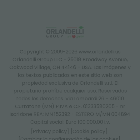
Copyright © 2009-2026 www.orlandelli.us
Orlandelli Group LLC - 25018 Broadway Avenue,
Oakwood Village, OH 44146 - USA.
Las imágenes y
los textos publicados en este sitio web son
propiedad exclusiva de Orlandelli s.r.l. El
propietario prohíbe cualquier uso. Reservados
todos los derechos. Via Lombardi 26 - 46010
Curtatone (MN) P.IVA e C.F. 01333580205 - nr
iscrizione REA: MN 152392 - ESTERO M/MN 004894
Capital social: Euro 100.000,00 i.v.
[Privacy policy]
[Cookie policy]
[Cambiar la configuración de las cookies]