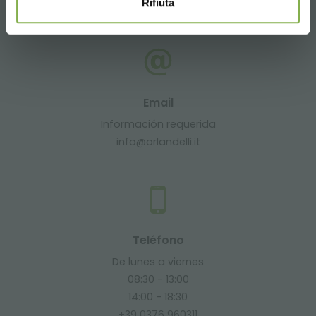
Rifiuta
+39 3457719939
Email
Información requerida
info@orlandelli.it
Teléfono
De lunes a viernes
08:30 - 13:00
14:00 - 18:30
+39 0376 960311