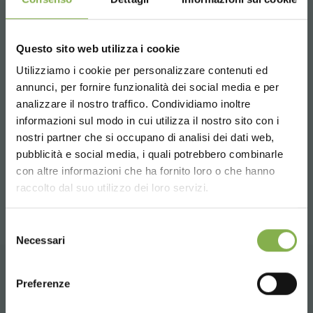
✔
Viveros y horticultura
– Mayor capacidad de
almacenamiento y transporte para plantas y flores.
✔
Centros de jardinería
– Organización óptima de los
Questo sito web utilizza i cookie
expositores para una tienda más eficiente.
Utilizziamo i cookie per personalizzare contenuti ed
✔
Logística hortícola
– Perfecto para la manipulación y
annunci, per fornire funzionalità dei social media e per
el envío de plantas, reduciendo los tiempos de gestión.
analizzare il nostro traffico. Condividiamo inoltre
✔
Almacenes e invernaderos
– Optimiza el espacio
DESCARGAR
informazioni sul modo in cui utilizza il nostro sito con i
interno de los carros para mejorar la distribución de los
productos.
nostri partner che si occupano di analisi dei dati web,
FICHA TÉCNICA
pubblicità e social media, i quali potrebbero combinarle
Choose the country you are in and your
¡Confía en el estante regulable DC Unistandard para una
con altre informazioni che ha fornito loro o che hanno
language for a better browsing experience
gestión más eficiente y flexible de tus carros!
raccolto dal suo utilizzo dei loro servizi.
Inicie sesión o regístrese
UNITED STATES
Selezione
para descargar la ficha
Necessari
del
técnica
consenso
ENGLISH
Preferenze
PRODUCTOS RELACIONADOS