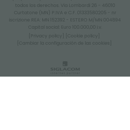
todos los derechos. Via Lombardi 26 - 46010
Curtatone (MN) P.IVA e C.F. 01333580205 - nr
iscrizione REA: MN 152392 - ESTERO M/MN 004894
Capital social: Euro 100.000,00 i.v.
[Privacy policy]
[Cookie policy]
[Cambiar la configuración de las cookies]