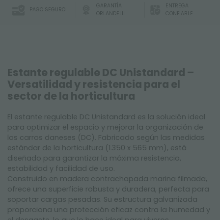
GARANTÍA
ENTREGA
PAGO SEGURO
ORLANDELLI
CONFIABLE
Estante regulable DC Unistandard –
Versatilidad y resistencia para el
sector de la horticultura
El estante regulable DC Unistandard es la solución ideal
para optimizar el espacio y mejorar la organización de
los carros daneses (DC). Fabricado según las medidas
estándar de la horticultura (1.350 x 565 mm), está
diseñado para garantizar la máxima resistencia,
estabilidad y facilidad de uso.
Construido en madera contrachapada marina filmada,
ofrece una superficie robusta y duradera, perfecta para
soportar cargas pesadas. Su estructura galvanizada
proporciona una protección eficaz contra la humedad y