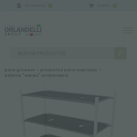
ESTIMADOS
CARRO
0
0
para growers – productos para viveristas
>
estante "danés" unistandard
RESULTADOS DE LA BÚSQUEDA:
Ordenar por:
MÁS RESULTADOS PARA USTED: