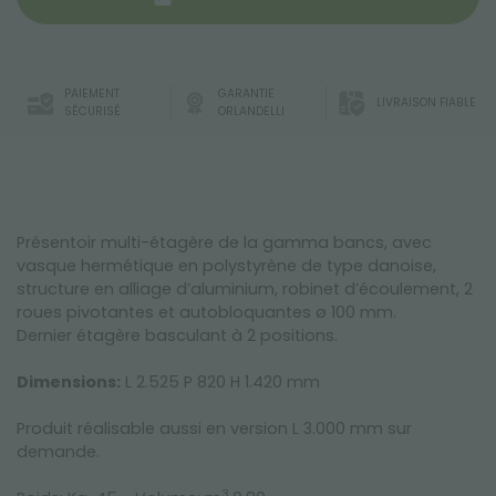
PAIEMENT
GARANTIE
LIVRAISON FIABLE
SÉCURISÉ
ORLANDELLI
Présentoir multi-étagère de la gamma bancs, avec
vasque hermétique en polystyrène de type danoise,
structure en alliage d’aluminium, robinet d’écoulement, 2
roues pivotantes et autobloquantes ø 100 mm.
Dernier étagère basculant à 2 positions.
Dimensions:
L 2.525 P 820 H 1.420 mm
Produit réalisable aussi en version L 3.000 mm sur
demande.
3