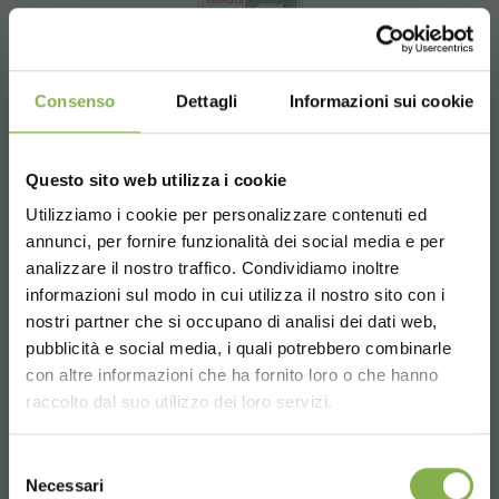
Consenso
Dettagli
Informazioni sui cookie
Questo sito web utilizza i cookie
Utilizziamo i cookie per personalizzare contenuti ed
annunci, per fornire funzionalità dei social media e per
analizzare il nostro traffico. Condividiamo inoltre
informazioni sul modo in cui utilizza il nostro sito con i
nostri partner che si occupano di analisi dei dati web,
pubblicità e social media, i quali potrebbero combinarle
Choose the country you are in and your
con altre informazioni che ha fornito loro o che hanno
language for a better browsing experience
raccolto dal suo utilizzo dei loro servizi.
UNITED STATES
Selezione
Porte-prix avec support fixe
Necessari
del