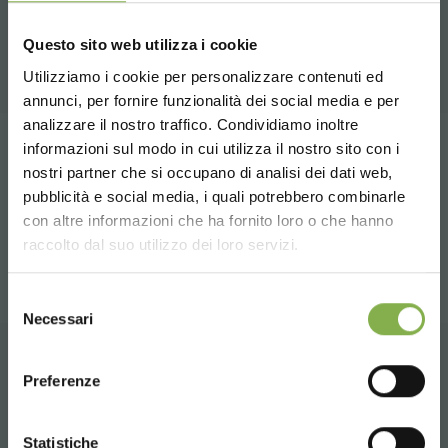
Une sélection des meilleurs produits en vente
Questo sito web utilizza i cookie
sur orlandelli.it
Utilizziamo i cookie per personalizzare contenuti ed
annunci, per fornire funzionalità dei social media e per
TÉLÉCHARGER LA
analizzare il nostro traffico. Condividiamo inoltre
informazioni sul modo in cui utilizza il nostro sito con i
Tag:
tables pour fleurs
nostri partner che si occupano di analisi dei dati web,
FICHE TECHNIQUE
pubblicità e social media, i quali potrebbero combinarle
Choose the country you are in and your
con altre informazioni che ha fornito loro o che hanno
partager
language for a better browsing experience
raccolto dal suo utilizzo dei loro servizi.
Connectez-vous ou
UNITED STATES
inscrivez-vous pour
Selezione
Necessari
del
télécharger la fiche
consenso
ENGLISH
technique
Preferenze
CONTACTS
CONTINUE
Statistiche