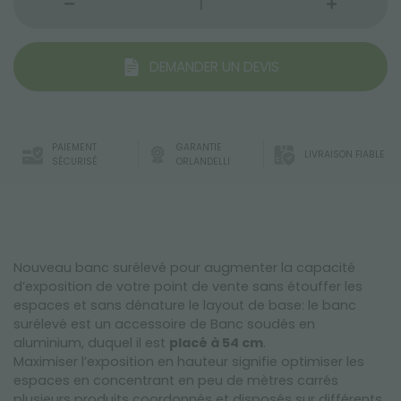
DEMANDER UN DEVIS
PAIEMENT
GARANTIE
LIVRAISON FIABLE
SÉCURISÉ
ORLANDELLI
Nouveau banc surélevé pour augmenter la capacité
d’exposition de votre point de vente sans étouffer les
espaces et sans dénature le layout de base: le banc
surélevé est un accessoire de Banc soudés en
aluminium, duquel il est
placé à 54 cm
.
Maximiser l’exposition en hauteur signifie optimiser les
espaces en concentrant en peu de mètres carrés
plusieurs produits coordonnés et disposés sur différents