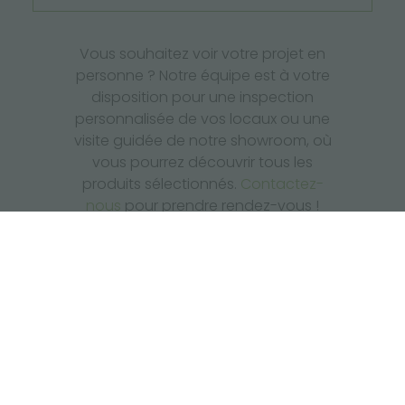
Vous souhaitez voir votre projet en
personne ? Notre équipe est à votre
disposition pour une inspection
personnalisée de vos locaux ou une
visite guidée de notre showroom, où
vous pourrez découvrir tous les
produits sélectionnés.
Contactez-
nous
pour prendre rendez-vous !
TÉMOIGNAGE