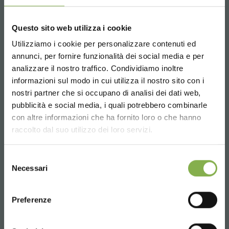
Questo sito web utilizza i cookie
Utilizziamo i cookie per personalizzare contenuti ed
annunci, per fornire funzionalità dei social media e per
analizzare il nostro traffico. Condividiamo inoltre
informazioni sul modo in cui utilizza il nostro sito con i
nostri partner che si occupano di analisi dei dati web,
pubblicità e social media, i quali potrebbero combinarle
Choose the country you are in and your
con altre informazioni che ha fornito loro o che hanno
language for a better browsing experience
raccolto dal suo utilizzo dei loro servizi.
UNITED STATES
Selezione
Necessari
del
consenso
ENGLISH
Preferenze
CONTINUE