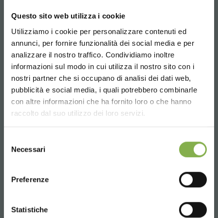
Questo sito web utilizza i cookie
1.625x3.030 mm (disponible pour devis)
1.625x3.530 mm (disponible pour devis)
Utilizziamo i cookie per personalizzare contenuti ed
annunci, per fornire funzionalità dei social media e per
TÉLÉCHARGER LA
analizzare il nostro traffico. Condividiamo inoltre
TÉLÉCHARGE LE PDF
informazioni sul modo in cui utilizza il nostro sito con i
nostri partner che si occupano di analisi dei dati web,
FICHE TECHNIQUE
pubblicità e social media, i quali potrebbero combinarle
Choose the country you are in and your
con altre informazioni che ha fornito loro o che hanno
language for a better browsing experience
raccolto dal suo utilizzo dei loro servizi.
Connectez-vous ou
L’application des bancs en aluminium comme
présentoirs pour plants et fleurs naquit il y a quelque
UNITED STATES
inscrivez-vous pour
Selezione
temps, plus précisément vers la fin des années ’70,
Necessari
del
télécharger la fiche
quand le marché métallurgique commençait à proposer
consenso
ENGLISH
nouvelles alliages et nouvelles entreprises étaient à
technique
même de extruder l’aluminium sur dessin avec coûts
Preferenze
industriels. Tout d’abord utilisé pour bancs à production,
le banc en aluminium trouve sa place ensuite dans le
CONTINUE
point de vente grâce à son dynamisme et flexibilité de
Statistiche
SE CONNECTER
déplacement.