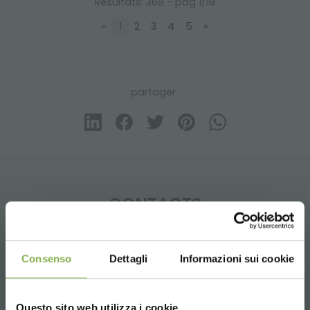
Résultats: 369 - pag 1/19
«
1
2
3
4
5
»
partager
CONTACTS
Consenso
Dettagli
Informazioni sui cookie
Whatsapp
Questo sito web utilizza i cookie