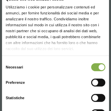
Informations requises
Utilizziamo i cookie per personalizzare contenuti ed
+39 3457719939
annunci, per fornire funzionalità dei social media e per
analizzare il nostro traffico. Condividiamo inoltre
informazioni sul modo in cui utilizza il nostro sito con i
nostri partner che si occupano di analisi dei dati web,
pubblicità e social media, i quali potrebbero combinarle
Choose the country you are in and your
con altre informazioni che ha fornito loro o che hanno
Email
language for a better browsing experience
raccolto dal suo utilizzo dei loro servizi.
Informations requises
info@orlandelli.it
UNITED STATES
Selezione
Necessari
del
consenso
ENGLISH
Preferenze
Téléphone
CONTINUE
Statistiche
De lundi à vendredi
08:30 - 13:00