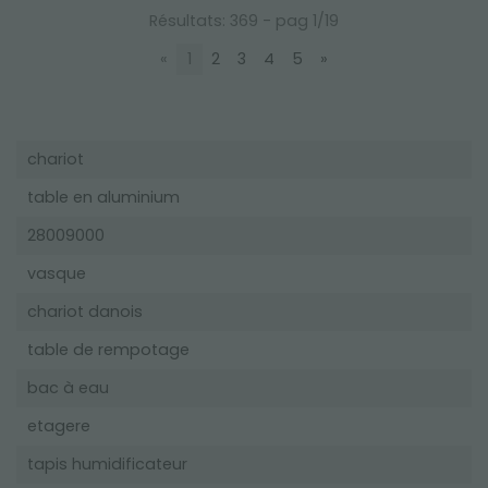
Résultats: 369 - pag 1/19
«
1
2
3
4
5
»
chariot
table en aluminium
28009000
vasque
chariot danois
table de rempotage
bac à eau
etagere
tapis humidificateur