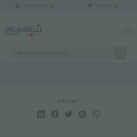
ESTIMATIONS
CHARIOT
0
0
CA GERMANY - SPONSOR
-
de 16/08/2026 à 22/08
RÉSULTATS DE RECHERCHE:
Trier par :
partager
PLUS DE RÉSULTATS POUR VOUS: