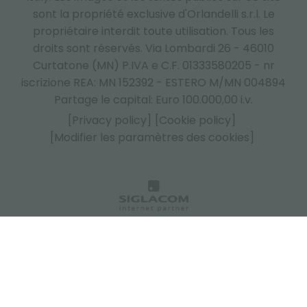
sont la propriété exclusive d'Orlandelli s.r.l. Le
propriétaire interdit toute utilisation. Tous les
droits sont réservés. Via Lombardi 26 - 46010
Curtatone (MN) P.IVA e C.F. 01333580205 - nr
iscrizione REA: MN 152392 - ESTERO M/MN 004894
Partage le capital: Euro 100.000,00 i.v.
[Privacy policy]
[Cookie policy]
[Modifier les paramètres des cookies]