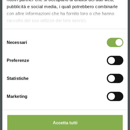
Plus de 40 ans d'expérience
pubblicità e social media, i quali potrebbero combinarle
Choose the country you are in and your
con altre informazioni che ha fornito loro o che hanno
language for a better browsing experience
raccolto dal suo utilizzo dei loro servizi.
UNITED STATES
Selezione
Necessari
del
Produits prêts à être livrés
consenso
ENGLISH
Preferenze
CONTINUE
Statistiche
Projets sur mesure pour les surfaces de vente de
plantes et de fleurs
Marketing
Accetta tutti