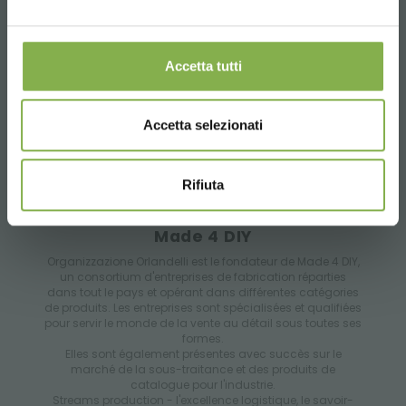
Accetta tutti
Accetta selezionati
Rifiuta
Made 4 DIY
Organizzazione Orlandelli est le fondateur de Made 4 DIY,
un consortium d'entreprises de fabrication réparties
dans tout le pays et opérant dans différentes catégories
de produits. Les entreprises sont spécialisées et qualifiées
pour servir le monde de la vente au détail sous toutes ses
formes.
Elles sont également présentes avec succès sur le
marché de la sous-traitance et des produits de
catalogue pour l'industrie.
Streams production - l'excellence logistique, le savoir-