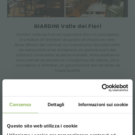
GIARDINI Valle dei Fiori
Giardini Valle dei Fiori est spécialisé dans la conception,
la création et l'entretien de jardins et d'espaces verts.
Nous offrons des services sur mesure pour les particuliers,
les restaurants et les entreprises, en garantissant des
solutions innovantes et personnalisées. Notre expérience
nous permet de prendre en charge tous les détails, de la
conception à l'entretien, en garantissant des résultats de
haute qualité.
RÉSEAU
Consenso
Dettagli
Informazioni sui cookie
Questo sito web utilizza i cookie