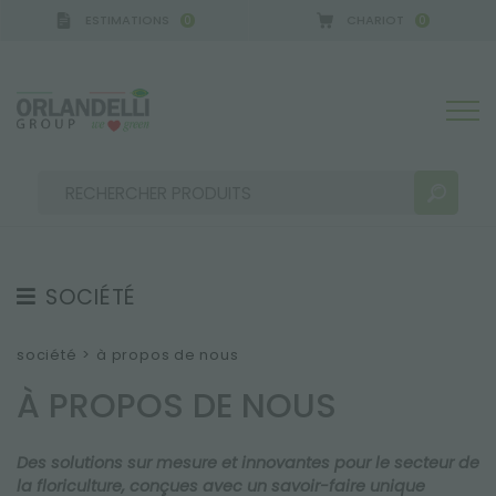
ESTIMATIONS
CHARIOT
0
0
ERMANY - SPONSOR
-
de 16/08/2026 à 22/08/2026
SOCIÉTÉ
RÉSULTATS DE RECHERCHE:
Trier par :
À PROPOS DE NOUS
société
>
à propos de nous
ÉQUIPE
À PROPOS DE NOUS
EMPLOI
Des solutions sur mesure et innovantes pour le secteur de
SOUTENABILITÉ
PLUS DE RÉSULTATS POUR VOUS:
la floriculture, conçues avec un savoir-faire unique