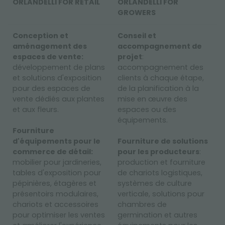
ORLANDELLI FOR RETAIL
ORLANDELLI FOR
GROWERS
Conception et
Conseil et
aménagement des
accompagnement de
espaces de vente:
projet
:
développement de plans
accompagnement des
et solutions d'exposition
clients à chaque étape,
pour des espaces de
de la planification à la
vente dédiés aux plantes
mise en œuvre des
et aux fleurs.
espaces ou des
équipements.
Fourniture
d'équipements pour le
Fourniture de solutions
commerce de détail:
pour les producteurs
:
mobilier pour jardineries,
production et fourniture
tables d'exposition pour
de chariots logistiques,
pépinières, étagères et
systèmes de culture
présentoirs modulaires,
verticale, solutions pour
chariots et accessoires
chambres de
pour optimiser les ventes
germination et autres