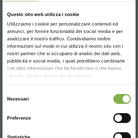
Questo sito web utilizza i cookie
Utilizziamo i cookie per personalizzare contenuti ed
annunci, per fornire funzionalità dei social media e per
analizzare il nostro traffico. Condividiamo inoltre
informazioni sul modo in cui utilizza il nostro sito con i
nostri partner che si occupano di analisi dei dati web,
pubblicità e social media, i quali potrebbero combinarle
Choose the country you are in and your
con altre informazioni che ha fornito loro o che hanno
language for a better browsing experience
Quick valve
raccolto dal suo utilizzo dei loro servizi.
purgeur d'écoulement qui optimise l'irrigation de
UNITED STATES
plantes et fleures. conseillée pour vasques très
Selezione
grandes
Necessari
del
consenso
ENGLISH
demande de devis
Preferenze
CONTINUE
Statistiche