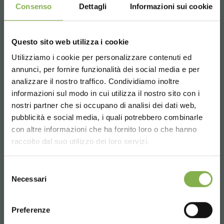
Consenso
Dettagli
Informazioni sui cookie
Questo sito web utilizza i cookie
AMOR: rayonnages en bois pour
l'emballage avec étagères mobile
Utilizziamo i cookie per personalizzare contenuti ed
annunci, per fornire funzionalità dei social media e per
Rayonnage en bois pour l'emballage avec
analizzare il nostro traffico. Condividiamo inoltre
étagères mobiles idéal pour les magasins de
informazioni sul modo in cui utilizza il nostro sito con i
fleurs
nostri partner che si occupano di analisi dei dati web,
pubblicità e social media, i quali potrebbero combinarle
Choose the country you are in and your
demande de devis
con altre informazioni che ha fornito loro o che hanno
language for a better browsing experience
raccolto dal suo utilizzo dei loro servizi.
UNITED STATES
Selezione
Necessari
del
consenso
ENGLISH
Preferenze