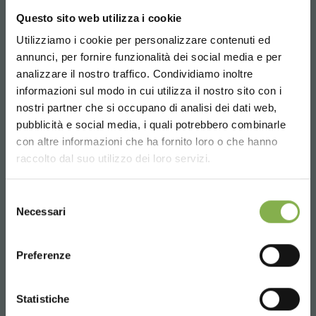
Questo sito web utilizza i cookie
Utilizziamo i cookie per personalizzare contenuti ed
annunci, per fornire funzionalità dei social media e per
analizzare il nostro traffico. Condividiamo inoltre
informazioni sul modo in cui utilizza il nostro sito con i
nostri partner che si occupano di analisi dei dati web,
pubblicità e social media, i quali potrebbero combinarle
Choose the country you are in and your
con altre informazioni che ha fornito loro o che hanno
language for a better browsing experience
raccolto dal suo utilizzo dei loro servizi.
UNITED STATES
Selezione
Necessari
del
consenso
ENGLISH
Preferenze
CONTINUE
Statistiche