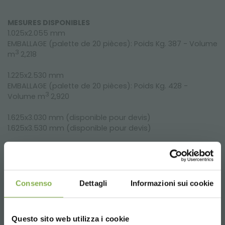
MESURES DISPONIBLES
1.025x2.055 mm
EMBALLAGE (palette de 20 pièces): Poids Kg. 387 - Volume
3
m
2,218
1.225x2.530 mm
EMBALLAGE (palette de 20 pièces): Poids Kg. 428 -
3
Volume m
2,920
1.625x3.030 mm (disponible pour devis)
1.625x3.530 mm (disponible pour devis)
TÉLÉCHARGE LE PDF
Consenso
Dettagli
Informazioni sui cookie
Questo sito web utilizza i cookie