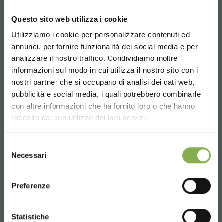
Questo sito web utilizza i cookie
Utilizziamo i cookie per personalizzare contenuti ed
annunci, per fornire funzionalità dei social media e per
analizzare il nostro traffico. Condividiamo inoltre
informazioni sul modo in cui utilizza il nostro sito con i
nostri partner che si occupano di analisi dei dati web,
pubblicità e social media, i quali potrebbero combinarle
Choose the country you are in and your
con altre informazioni che ha fornito loro o che hanno
language for a better browsing experience
raccolto dal suo utilizzo dei loro servizi.
UNITED STATES
Selezione
Necessari
del
consenso
ENGLISH
Preferenze
CONTINUE
Table présentoir hexagonale
Statistiche