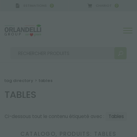
ESTIMATIONS
CHARIOT
0
0
tag directory
>
tables
TABLES
RÉSULTATS DE RECHERCHE:
Trier par :
Ci-dessous tout le contenu étiqueté avec :
Tables
PLUS DE RÉSULTATS POUR VOUS:
CATALOGO, PRODUITS: TABLES