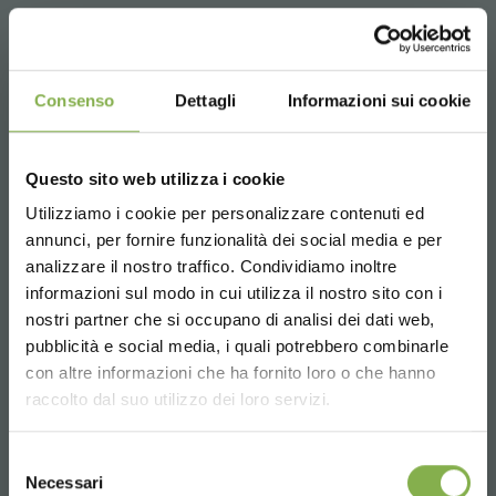
Consenso
Dettagli
Informazioni sui cookie
Questo sito web utilizza i cookie
Utilizziamo i cookie per personalizzare contenuti ed
annunci, per fornire funzionalità dei social media e per
analizzare il nostro traffico. Condividiamo inoltre
informazioni sul modo in cui utilizza il nostro sito con i
nostri partner che si occupano di analisi dei dati web,
pubblicità e social media, i quali potrebbero combinarle
Turner Garden rénove sa Garden Center pour
Choose the country you are in and your
con altre informazioni che ha fornito loro o che hanno
augmenter ses ventes
language for a better browsing experience
raccolto dal suo utilizzo dei loro servizi.
Capitalisant sur les nouvelles tendances, Turner adopte le
concept Garden Center of the Future pour répondre aux
UNITED STATES
goûts des nouvelles générations de jardiniers
Selezione
Necessari
del