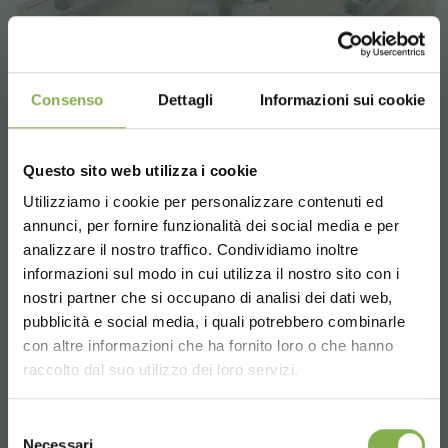
Consenso
Dettagli
Informazioni sui cookie
Questo sito web utilizza i cookie
Utilizziamo i cookie per personalizzare contenuti ed
annunci, per fornire funzionalità dei social media e per
Format PLANTES DE SAISON
analizzare il nostro traffico. Condividiamo inoltre
informazioni sul modo in cui utilizza il nostro sito con i
Les formats des plantes saisonnières ont été
nostri partner che si occupano di analisi dei dati web,
étudiés à partir du dynamisme des présentoirs
Orlandelli : en combinant les différents
pubblicità e social media, i quali potrebbero combinarle
Choose the country you are in and your
ensembles, nous pouvons créer des effets
con altre informazioni che ha fornito loro o che hanno
language for a better browsing experience
d'îlots ou linéaires qui mettent en valeur les
raccolto dal suo utilizzo dei loro servizi.
plantes et les fleurs exposées et s'adaptent à
tout environnement de vente
UNITED STATES
Selezione
Necessari