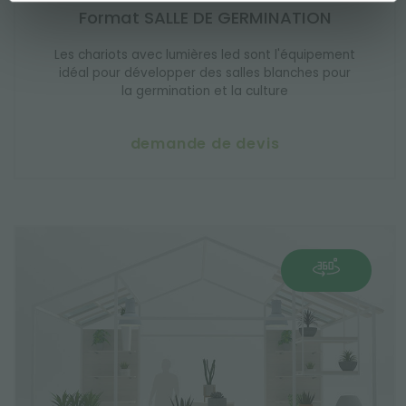
Format SALLE DE GERMINATION
Les chariots avec lumières led sont l'équipement
idéal pour développer des salles blanches pour
la germination et la culture
demande de devis