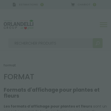
ESTIMATIONS
CHARIOT
0
0
 GERMANY - SPONSOR
-
de 16/08/2026 à 22/08/20
format
FORMAT
RÉSULTATS DE RECHERCHE:
Trier par :
Formats d'affichage pour plantes et
fleurs
PLUS DE RÉSULTATS POUR VOUS:
Les formats d'affichage pour plantes et fleurs
sont un