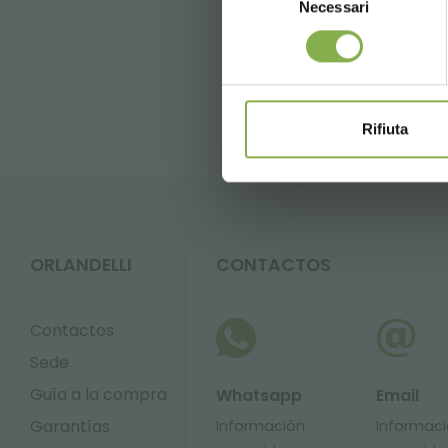
Necessari
del
consenso
FAQ
GL
Rifiuta
ORLANDELLI
CONTACTOS
Contactos
Sede
Guía a la compra
Whatsapp
Email
Garantías
Información
Informac