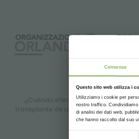
Consenso
Questo sito web utilizza i c
Utilizziamo i cookie per perso
¿Cuándo efectuar el
Cómo se
nostro traffico. Condividiamo 
transplante de un bonsai?
di analisi dei dati web, pubbl
che hanno raccolto dal suo uti
Selezione