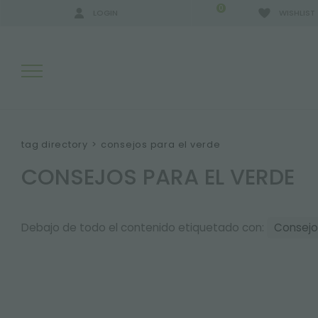
0
LOGIN
WISHLIST
RESULTADOS DE LA BÚSQUEDA:
tag directory
>
consejos para el verde
CONSEJOS PARA EL VERDE
MÁS RESULTADOS PARA USTED:
Debajo de todo el contenido etiquetado con:
Consejo