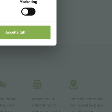
Marketing
SITEMAP
Accetta tutti
roductos
Proyectos a
Ponte en contacto
stos para
medida para
con nosotros para
ntrega
áreas de venta
concertar una