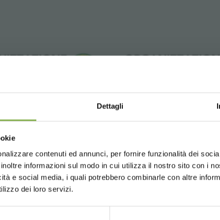
Dettagli
Choose the country you are in an
ookie
for a better browsing exp
nalizzare contenuti ed annunci, per fornire funzionalità dei socia
 realiza la poda de
Cuáles son las plant
inoltre informazioni sul modo in cui utilizza il nostro sito con i 
las rosas?
flores para tener lej
icità e social media, i quali potrebbero combinarle con altre inform
UNITED STATES
ENGLISH
dormitorios y de los
lizzo dei loro servizi.
de niños?