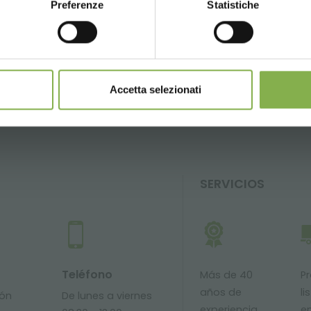
Preferenze
Statistiche
CONTINUE
OSARIO
BÚSQUEDAS PRINCIPALES
TAG DIRECTORY
compartir
Accetta selezionati
SERVICIOS
Teléfono
Más de 40
P
años de
li
ión
De lunes a viernes
experiencia
e