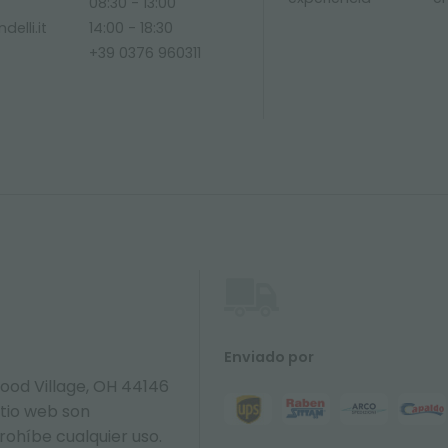
08:30 - 13:00
delli.it
14:00 - 18:30
+39 0376 960311
Enviado por
ood Village, OH 44146
itio web son
prohíbe cualquier uso.