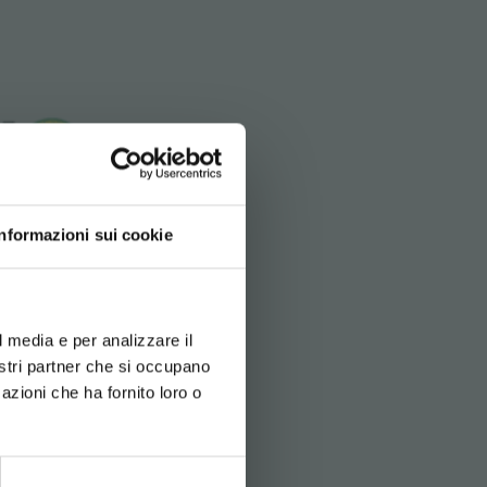
Informazioni sui cookie
d your language
erience
l media e per analizzare il
as y las
nostri partner che si occupano
os de los
azioni che ha fornito loro o
 cuartos