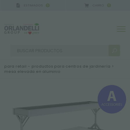
ESTIMADOS
CARRO
0
0
A GERMANY - SPONSOR
-
del 16/08/2026 al 22/08
para retail – productos para centros de jardinería
>
mesa elevada en aluminio
RESULTADOS DE LA BÚSQUEDA:
Ordenar por:
MÁS RESULTADOS PARA USTED: