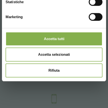
Statistiche
REGÍSTRATE AHORA
Marketing
Whatsapp
Información requerida
+39 3457719939
Accetta tutti
Accetta selezionati
Email
Rifiuta
Información requerida
info@orlandelli.it