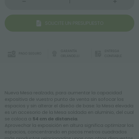
SOLICITE UN PRESUPUESTO
GARANTÍA
ENTREGA
PAGO SEGURO
ORLANDELLI
CONFIABLE
Nueva Mesa realzada, para aumentar la capacidad
expositiva de vuestro punto de venta sin sofocar los
espacios y sin alterar el diseòo de base: la Mesa elevada
es un accesorio de la Mesa soldada en aluminio, del cual
se coloca a
54 cm de distancia
.
Aprovechar la exposición en altura significa optimizar los
espacios, concentrando en pocos metros cuadrados
más productos relacionados unos con otros dispuestos