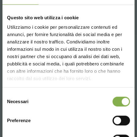
Una selección de los mejores productos a la
venta en orlandelli.it
Questo sito web utilizza i cookie
Utilizziamo i cookie per personalizzare contenuti ed
annunci, per fornire funzionalità dei social media e per
analizzare il nostro traffico. Condividiamo inoltre
DESCARGAR
Tag:
mesa para flores
informazioni sul modo in cui utilizza il nostro sito con i
nostri partner che si occupano di analisi dei dati web,
FICHA TÉCNICA
pubblicità e social media, i quali potrebbero combinarle
Choose the country you are in and your
compartir
con altre informazioni che ha fornito loro o che hanno
language for a better browsing experience
raccolto dal suo utilizzo dei loro servizi.
Inicie sesión o regístrese
UNITED STATES
Selezione
para descargar la ficha
Necessari
del
técnica
consenso
ENGLISH
CONTACTOS
Preferenze
CONTINUE
INICIAR SESIÓN