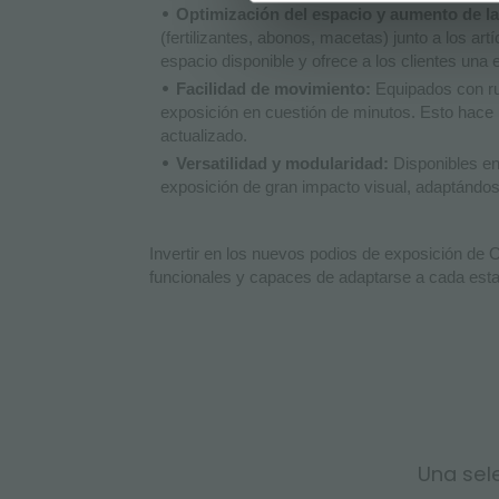
Optimización del espacio y aumento de l
(fertilizantes, abonos, macetas) junto a los a
espacio disponible y ofrece a los clientes un
Facilidad de movimiento:
Equipados con rue
exposición en cuestión de minutos. Esto hace
actualizado.
Versatilidad y modularidad:
Disponibles en 
exposición de gran impacto visual, adaptándose
Invertir en los nuevos podios de exposición de O
funcionales y capaces de adaptarse a cada estac
Una sele