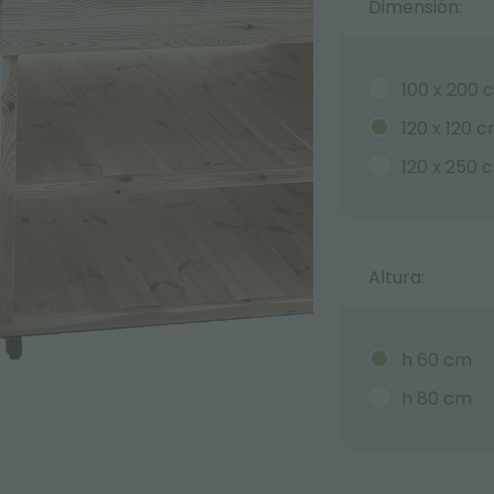
Dimensión:
100 x 200 
120 x 120 
120 x 250 
Altura:
h 60 cm
h 80 cm