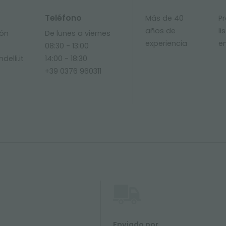
Teléfono
Más de 40
P
años de
li
ión
De lunes a viernes
experiencia
e
08:30 - 13:00
delli.it
14:00 - 18:30
+39 0376 960311
Enviado por