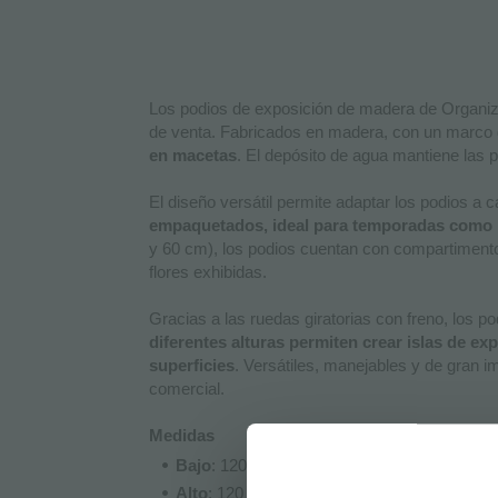
Los podios de exposición de madera de Organizz
de venta. Fabricados en madera, con un marco
en macetas
. El depósito de agua mantiene las 
El diseño versátil permite adaptar los podios a 
empaquetados, ideal para temporadas como Na
y 60 cm), los podios cuentan con compartimento
flores exhibidas.
Gracias a las ruedas giratorias con freno, los
diferentes alturas permiten crear islas de ex
superficies
. Versátiles, manejables y de gran i
comercial.
Medidas
Bajo
: 120 * 120 * (H) 60 cm – un estante
Alto
: 120 * 120 * (H) 80 cm – dos estantes