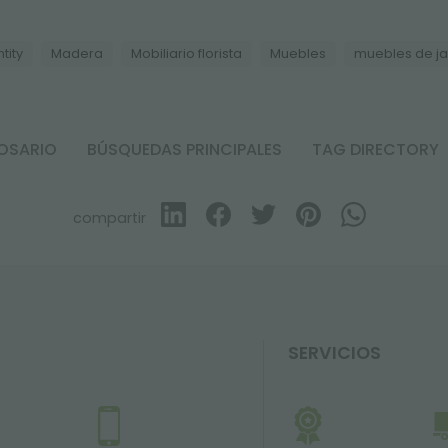
tity
Madera
Mobiliario florista
Muebles
muebles de ja
OSARIO
BÚSQUEDAS PRINCIPALES
TAG DIRECTORY
compartir
SERVICIOS