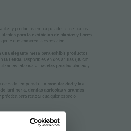
 plantas y productos empaquetados en espacios
ideales para la exhibición de plantas y flores
legante que enmarca la exposición.
en una elegante mesa para exhibir productos
n la tienda
. Disponibles en dos alturas (80 cm
ilizantes, abonos o macetas para las plantas y
es de cada temporada.
La modularidad y las
de jardinería, tiendas agrícolas y grandes
 práctica para realzar cualquier espacio