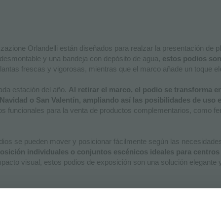
azione Orlandelli están diseñados para realzar la presentación de
 desmontable y una bandeja con depósito de agua,
estos podios son 
plantas frescas y vigorosas, mientras que el marco añade un toque e
cada estación del año.
Al retirar el marco, el podio se transforma 
vidad o San Valentín, ampliando así las posibilidades de uso e
s funcionales para la venta de productos complementarios, como fert
 podios se pueden mover y posicionar fácilmente según las necesidad
posición individuales o conjuntos escénicos ideales para centros 
mpacto visual, estos podios de exposición son una solución elegante y