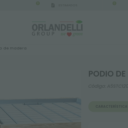
0
0
ESTIMADOS
IGCA GERMANY - SPONSOR
-
del 16/08/2026 al 2
o de madera
PODIO DE
Código:
A5STC12
CARACTERÍSTICA