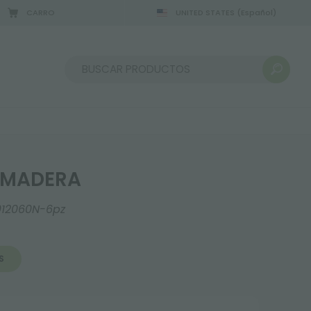
CARRO
UNITED STATES
(Español)
2/08/2026
Ordenar por:
 MADERA
012060N-6pz
S