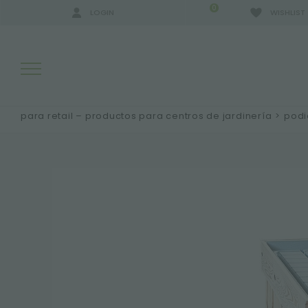
0
LOGIN
WISHLIST
para retail – productos para centros de jardinería
>
podi
RESULTADOS DE LA BÚSQUEDA:
MÁS RESULTADOS PARA USTED: