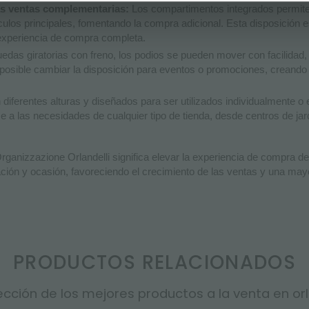
as ventas complementarias:
Los compartimentos integrados permite
rtículos principales, fomentando la compra adicional. Esta disposició
a experiencia de compra completa.
das giratorias con freno, los podios se pueden mover con facilidad,
 posible cambiar la disposición para eventos o promociones, creando
diferentes alturas y diseñados para ser utilizados individualmente o 
 a las necesidades de cualquier tipo de tienda, desde centros de jar
rganizzazione Orlandelli significa elevar la experiencia de compra d
ión y ocasión, favoreciendo el crecimiento de las ventas y una mayor
PRODUCTOS RELACIONADOS
cción de los mejores productos a la venta en orla