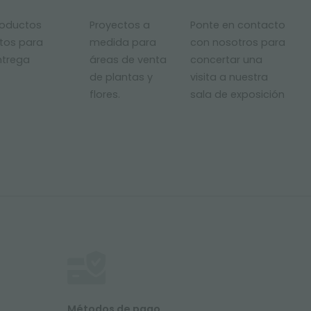
roductos
Proyectos a
Ponte en contacto
stos para
medida para
con nosotros para
ntrega
áreas de venta
concertar una
de plantas y
visita a nuestra
flores.
sala de exposición
Métodos de pago