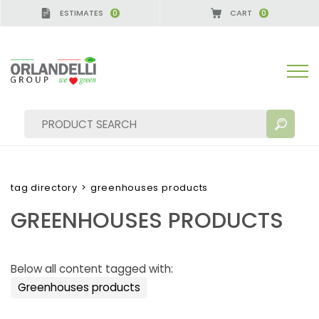
ESTIMATES
CART
0
0
ANY - SPONSOR
-
from 08/16/2026 to 08/22/2026
tag directory
>
greenhouses products
GREENHOUSES PRODUCTS
SEARCH RESULTS:
Sort by:
Below all content tagged with:
Greenhouses products
MORE RESULTS FOR YOU: