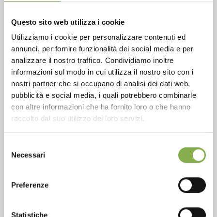
CONTACTS
Questo sito web utilizza i cookie
Utilizziamo i cookie per personalizzare contenuti ed
annunci, per fornire funzionalità dei social media e per
analizzare il nostro traffico. Condividiamo inoltre
informazioni sul modo in cui utilizza il nostro sito con i
Phone
nostri partner che si occupano di analisi dei dati web,
pubblicità e social media, i quali potrebbero combinarle
From monday to friday
con altre informazioni che ha fornito loro o che hanno
+1 904 294 5920
raccolto dal suo utilizzo dei loro servizi.
Selezione
Necessari
SERVICES
del
consenso
Preferenze
Statistiche