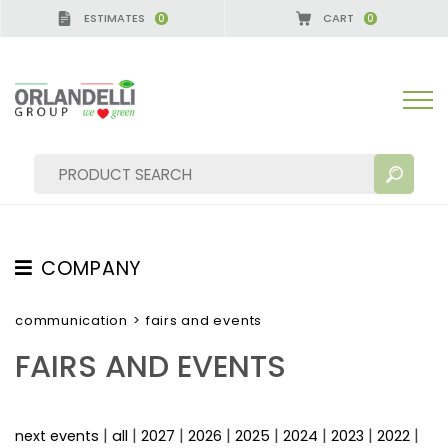
ESTIMATES
CART
0
0
 GERMANY - SPONSOR
-
from 08/16/2026 to 08/22
COMPANY
SEARCH RESULTS:
Sort by:
ABOUT US
communication
>
fairs and events
THE CREW
FAIRS AND EVENTS
JOB OPPORTUNITIES
SUSTAINABILITY
MORE RESULTS FOR YOU:
|
|
|
|
|
|
|
|
next events
all
2027
2026
2025
2024
2023
2022