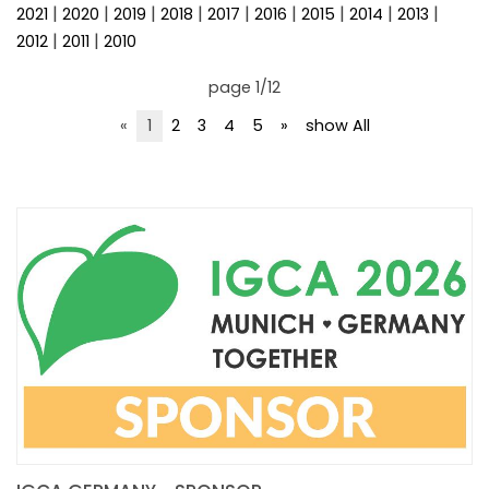
FAIRS AND EVENTS
|
|
|
|
|
|
|
|
|
2021
2020
2019
2018
2017
2016
2015
2014
2013
|
|
2012
2011
2010
page 1/12
«
1
2
3
4
5
»
show All