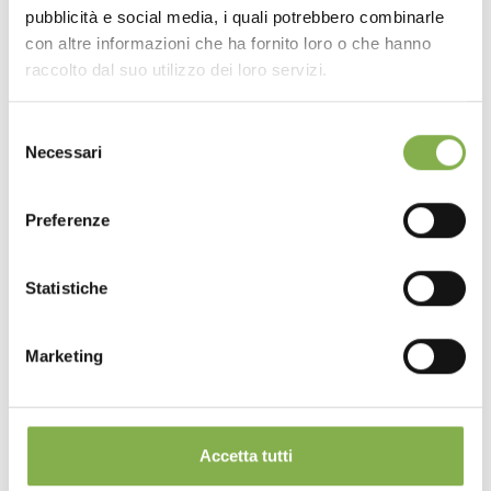
pubblicità e social media, i quali potrebbero combinarle
01/27/2026
- 01/30/2026
con altre informazioni che ha fornito loro o che hanno
raccolto dal suo utilizzo dei loro servizi.
Selezione
Necessari
del
consenso
Preferenze
Statistiche
Marketing
Mants Baltimore - booth #2638
01/07/2026
- 01/09/2026
Accetta tutti