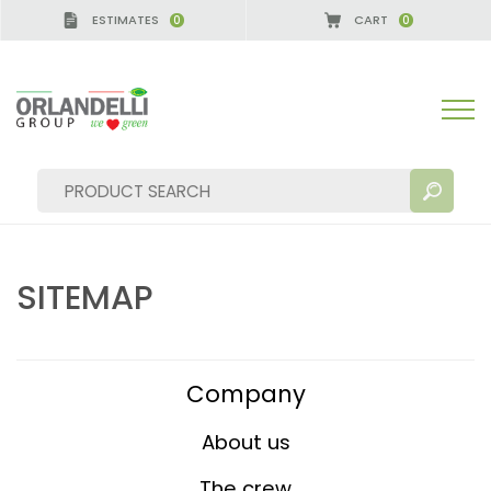
ESTIMATES
CART
0
0
SITEMAP
SEARCH RESULTS:
Sort by:
Company
About us
MORE RESULTS FOR YOU:
The crew