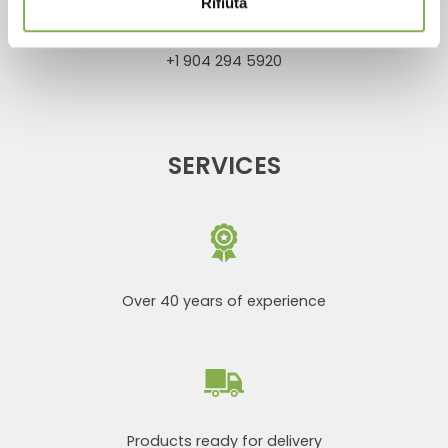
Phone
Rifiuta
From monday to friday
+1 904 294 5920
SERVICES
Over 40 years of experience
Products ready for delivery