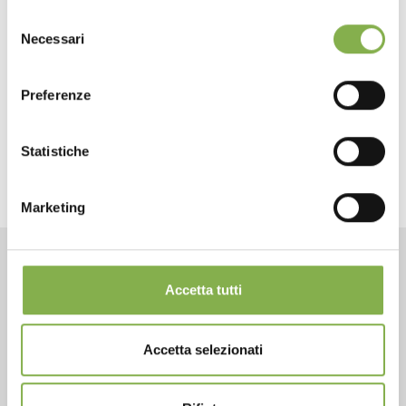
Tag directory
Selezione
Necessari
del
Sitemap
consenso
Preferenze
share
Statistiche
Marketing
CONTACTS
Accetta tutti
Accetta selezionati