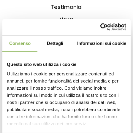
Testimonial
News
Video
Catalogues
Consenso
Dettagli
Informazioni sui cookie
Newsletter
Questo sito web utilizza i cookie
Utilizziamo i cookie per personalizzare contenuti ed
Faq
annunci, per fornire funzionalità dei social media e per
analizzare il nostro traffico. Condividiamo inoltre
Glossary
informazioni sul modo in cui utilizza il nostro sito con i
nostri partner che si occupano di analisi dei dati web,
pubblicità e social media, i quali potrebbero combinarle
Top searches
con altre informazioni che ha fornito loro o che hanno
raccolto dal suo utilizzo dei loro servizi.