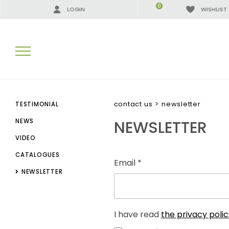
0
LOGIN
WISHLIST
SEARCH RESULTS:
contact us
>
newsletter
TESTIMONIAL
NEWSLETTER
NEWS
VIDEO
MORE RESULTS FOR YOU:
CATALOGUES
Email *
NEWSLETTER
I have read
the privacy poli