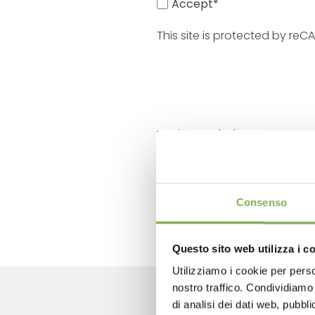
Accept*
This site is protected by r
previous:
contact us
next:
customers reviews
FAQ
Consenso
Questo sito web utilizza i c
Utilizziamo i cookie per perso
nostro traffico. Condividiamo 
di analisi dei dati web, pubbl