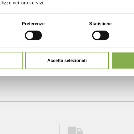
lizzo dei loro servizi.
NTACTS
SERVICES
Preferenze
Statistiche
one
Over 40 years
P
of experience
fo
m monday to
Accetta selezionati
ay
904 294 5920