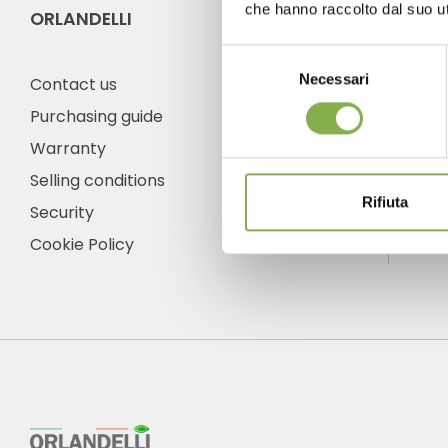
che hanno raccolto dal suo uti
ORLANDELLI
CO
Selezione
Necessari
del
Contact us
consenso
Purchasing guide
Warranty
Ph
Selling conditions
Fro
Rifiuta
frid
Security
+1 
Cookie Policy