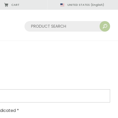
CART
UNITED STATES
(English)
08/22/2026
Sort by:
ndicated *