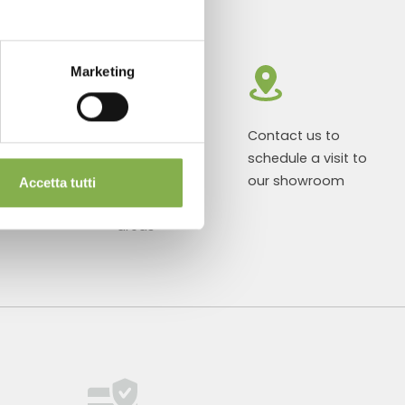
Marketing
roducts ready
Customized
Contact us to
r delivery
projects for
schedule a visit to
plant and
our showroom
Accetta tutti
flower sales
areas