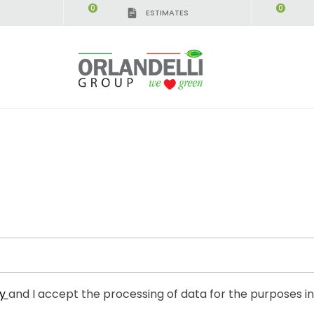
0
0
ESTIMATES
IGCA GERMANY - SPONSOR
-
from 08/16/2026 to 
cy
and I accept the processing of data for the purposes i