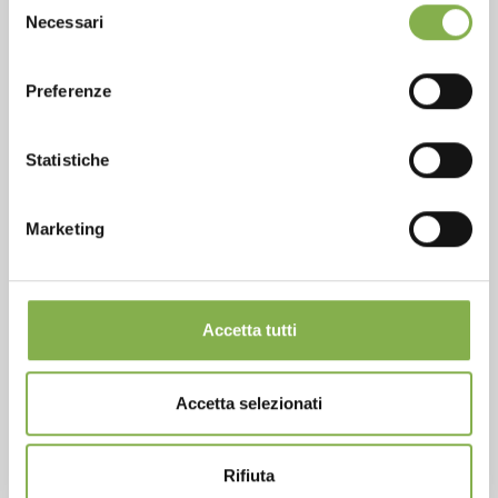
Phone
Necessari
del
consenso
From monday to friday
+1 904 294 5920
Preferenze
Statistiche
SERVICES
Marketing
Accetta tutti
Over 40 years of experience
Accetta selezionati
Rifiuta