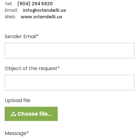
SECURITY
Tel
:
(904) 294 5920
Email:
info@orlandelli.us
COOKIE POLICY
Web:
www.orlandelli.us
Sender Email*
Object of the request*
Upload file
Choose file…
Message*