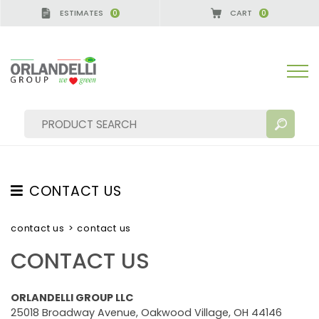
ESTIMATES
CART
0
0
CONTACT US
SEARCH RESULTS:
Sort by:
CONTACT US
contact us
>
contact us
PURCHASING GUIDE
CONTACT US
WARRANTY
ORLANDELLI GROUP LLC
SELLING CONDITIONS
MORE RESULTS FOR YOU:
25018 Broadway Avenue, Oakwood Village, OH 44146