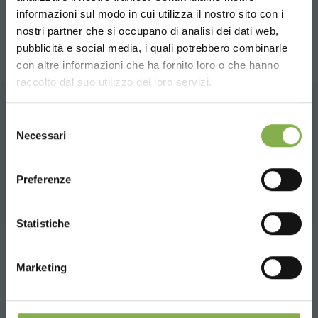
TÉLÉCHARGER LA
baignoires, assurant une durée de vie plus longue et un
informazioni sul modo in cui utilizza il nostro sito con i
fonctionnement fiable.
nostri partner che si occupano di analisi dei dati web,
FICHE TECHNIQUE
pubblicità e social media, i quali potrebbero combinarle
Choose the country you are in and your
con altre informazioni che ha fornito loro o che hanno
language for a better browsing experience
raccolto dal suo utilizzo dei loro servizi.
Connectez-vous ou
UNITED STATES
inscrivez-vous pour
Selezione
PRODUITS CONNEXES
Necessari
del
télécharger la fiche
consenso
ENGLISH
Une sélection des meilleurs produits en vente
technique
sur orlandelli.it
Preferenze
CONTINUE
Statistiche
SE CONNECTER
partager
S'INSCRIRE MAINTENANT
Marketing