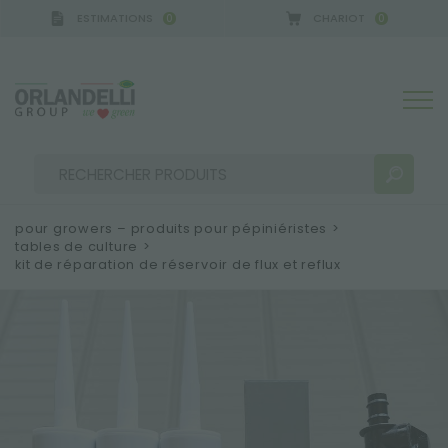
ESTIMATIONS
CHARIOT
0
0
A GERMANY - SPONSOR
-
de 16/08/2026 à 22/08/2
pour growers – produits pour pépiniéristes
>
tables de culture
>
kit de réparation de réservoir de flux et reflux
RÉSULTATS DE RECHERCHE:
Trier par :
PLUS DE RÉSULTATS POUR VOUS: