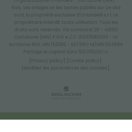
Organizzazione Orlandelli - Curtatone (MN) -
Italy.
Les images et les textes publiés sur ce site
sont la propriété exclusive d'Orlandelli s.r.l. Le
propriétaire interdit toute utilisation. Tous les
droits sont réservés. Via Lombardi 26 - 46010
Curtatone (MN) P.IVA e C.F. 01333580205 - nr
iscrizione REA: MN 152392 - ESTERO M/MN 004894
Partage le capital: Euro 100.000,00 i.v.
[Privacy policy]
[Cookie policy]
[Modifier les paramètres des cookies]