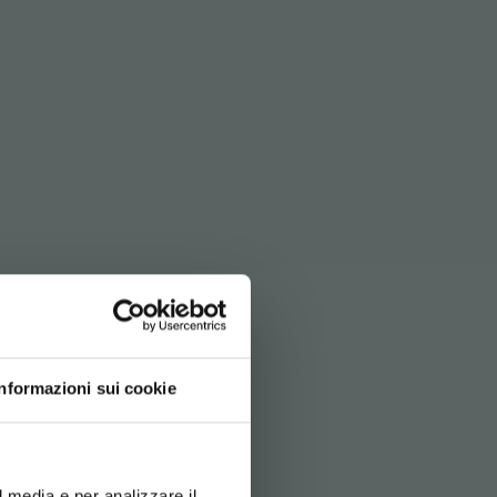
E
Informazioni sui cookie
d your language
erience
l media e per analizzare il