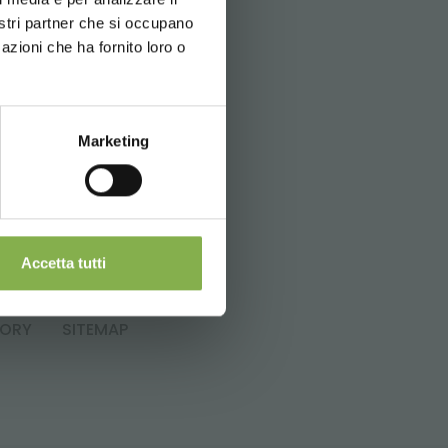
 pour
nostri partner che si occupano
azioni che ha fornito loro o
Marketing
elli.it
Accetta tutti
TORY
SITEMAP