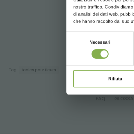
Conn
nostro traffico. Condividiamo 
di analisi dei dati web, pubbl
che hanno raccolto dal suo uti
Selezione
Necessari
del
Une sé
consenso
Tag:
tables pour fleurs
Rifiuta
FAQ
GLOSSA