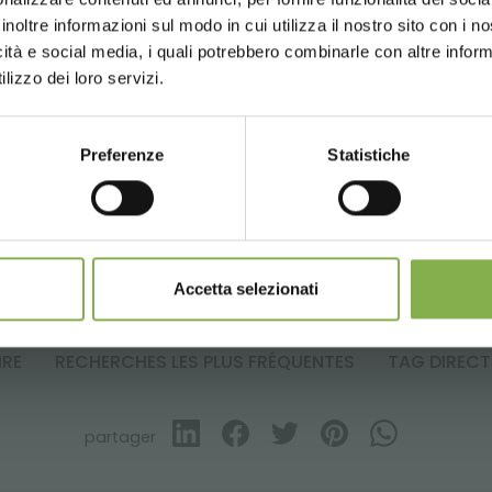
ectez-vous ou inscrivez-vous
inoltre informazioni sul modo in cui utilizza il nostro sito con i 
icità e social media, i quali potrebbero combinarle con altre inform
UNITED STATES
ENGLISH
télécharger la fiche technique
lizzo dei loro servizi.
PRODUITS CONNEXES
SE CONNECTER
Preferenze
Statistiche
CONTINUE
lection des meilleurs produits en vente sur orland
S'INSCRIRE MAINTENANT
Accetta selezionati
IRE
RECHERCHES LES PLUS FRÉQUENTES
TAG DIREC
partager