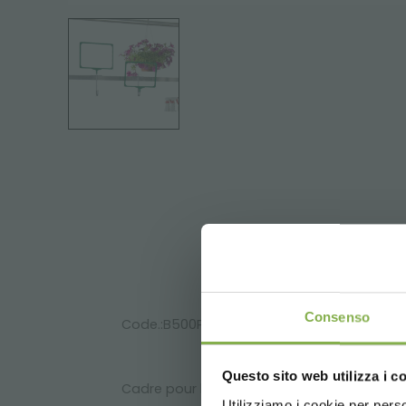
Consenso
Code.:B500PBV
Questo sito web utilizza i c
Cadre pour le prix avec support pour banc
Utilizziamo i cookie per perso