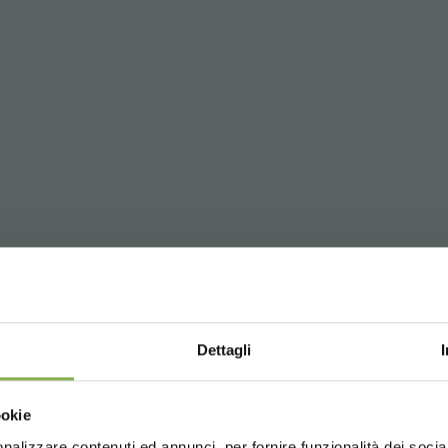
TÉLÉCHARGER LA FICH
Dettagli
TECHNIQUE
Choose the country you are in an
ookie
for a better browsing exp
nalizzare contenuti ed annunci, per fornire funzionalità dei socia