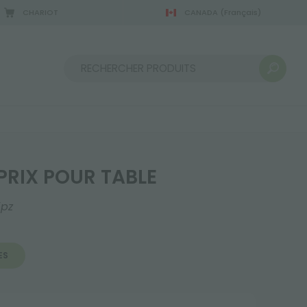
CHARIOT
CANADA
(Français)
Trier par :
PRIX POUR TABLE
pz
ES