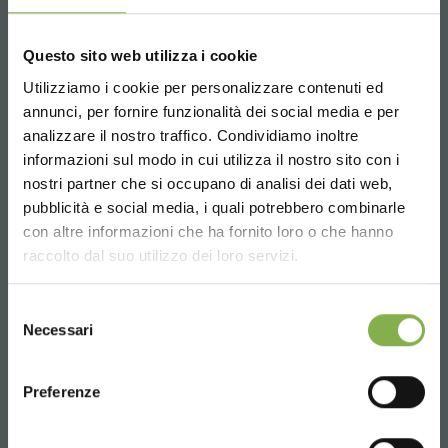
Questo sito web utilizza i cookie
Utilizziamo i cookie per personalizzare contenuti ed
CHARACTERISTICS
SMALL
MEDIUM
LARGE
annunci, per fornire funzionalità dei social media e per
TÉLÉCHARGER LA
analizzare il nostro traffico. Condividiamo inoltre
POWER
150 W
300 W
600 W
informazioni sul modo in cui utilizza il nostro sito con i
nostri partner che si occupano di analisi dei dati web,
FICHE TECHNIQUE
Extended
Extended
Extended
pubblicità e social media, i quali potrebbero combinarle
SPECTRUM
Choose the country you are in and your
White
White
White
con altre informazioni che ha fornito loro o che hanno
language for a better browsing experience
raccolto dal suo utilizzo dei loro servizi.
PPF
420
840
1680
Connectez-vous ou
UNITED STATES
inscrivez-vous pour
Selezione
da
da
da
Necessari
del
25.000 a
25.000 a
25.000 a
télécharger la fiche
LIFETIME LED
50.000
50.000
50.000
consenso
ENGLISH
technique
hours
hours
hours
Preferenze
WEIGHT
2,8 kg
5,3 kg
10 kg
CONTINUE