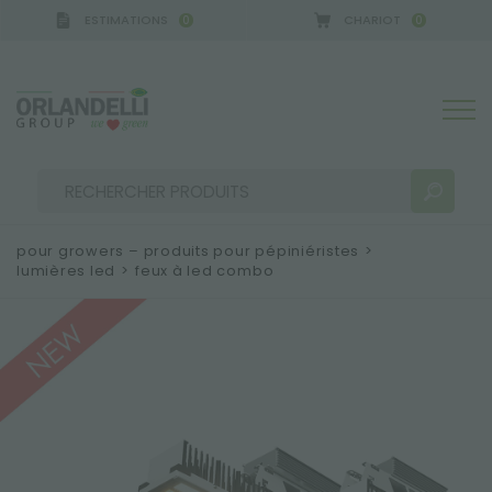
ESTIMATIONS
CHARIOT
0
0
 GERMANY - SPONSOR
-
de 16/08/2026 à 22/08/2
pour growers – produits pour pépiniéristes
>
lumières led
>
feux à led combo
RÉSULTATS DE RECHERCHE:
Trier par :
PLUS DE RÉSULTATS POUR VOUS: