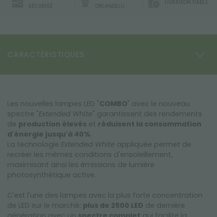
LIVRAISON FIABLE
SÉCURISÉ
ORLANDELLI
CARACTÉRISTIQUES
Les nouvelles lampes LED "
COMBO
" avec le nouveau
spectre "
Extended White
" garantissent des rendements
de
production élevés
et
réduisent la consommation
d'énergie jusqu'à 40%
.
La technologie
Extended White
appliquée permet de
recréer les mêmes conditions d'ensoleillement,
maximisant ainsi les émissions de lumière
photosynthétique active.
C'est l'une des lampes avec la plus forte concentration
de LED sur le marché:
plus de 2500 LED
de dernière
génération avec un
spectre complet
qui facilite la