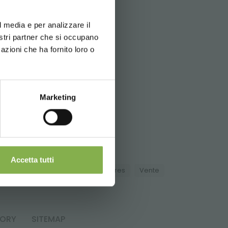
d your language
erience
l media e per analizzare il
 pour
nostri partner che si occupano
azioni che ha fornito loro o
Marketing
elli.it
Accetta tutti
pépinières
Produits pour les serres
Vente
TORY
SITEMAP