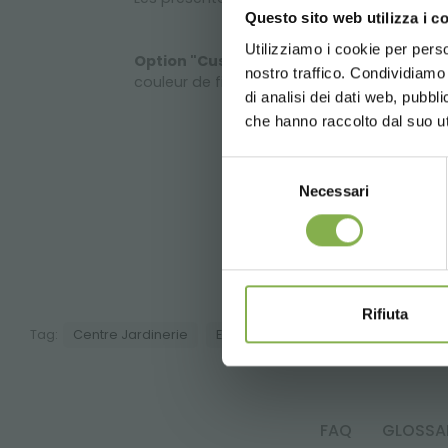
Questo sito web utilizza i c
Utilizziamo i cookie per perso
Option "Custom":
Conn
nostro traffico. Condividiamo 
couleur de finition choisie par le client, av
di analisi dei dati web, pubbl
che hanno raccolto dal suo uti
Selezione
Necessari
del
consenso
Une sé
Rifiuta
Tag:
Centre Jardinerie
Equipement jardinières fleuries
FAQ
GLOSSA