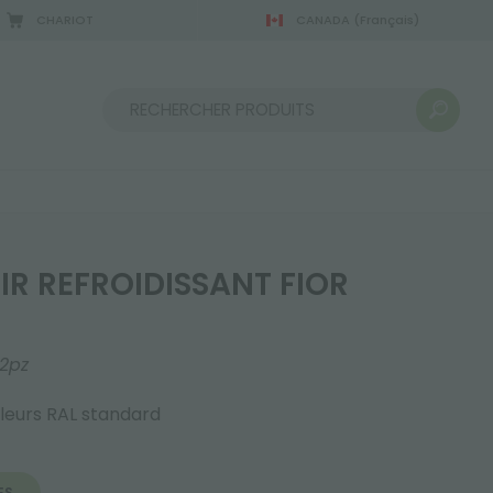
CHARIOT
CANADA
(Français)
Trier par :
IR REFROIDISSANT FIOR
2pz
leurs RAL standard
ES