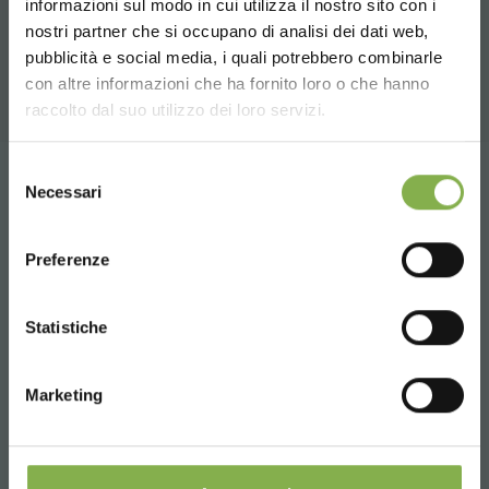
informazioni sul modo in cui utilizza il nostro sito con i
nostri partner che si occupano di analisi dei dati web,
FICHE TECHNIQUE
Une sélection des meilleurs produits en vente
pubblicità e social media, i quali potrebbero combinarle
sur orlandelli.it
Choose the country you are in and your
con altre informazioni che ha fornito loro o che hanno
language for a better browsing experience
raccolto dal suo utilizzo dei loro servizi.
Connectez-vous ou
UNITED STATES
inscrivez-vous pour
Selezione
Tag:
Accessoires pour fleuristes
Necessari
del
télécharger la fiche
consenso
ENGLISH
boutique d'accessoires de fleurs
technique
Preferenze
Equipement jardinières fleuries
Étagère pour magasin de fleurs
Garden Center Identity
CONTINUE
Statistiche
SE CONNECTER
Meubles
Mobilier de fleuriste
S'INSCRIRE MAINTENANT
Marketing
partager