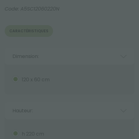
Code:
A5SC12060220N
CARACTÉRISTIQUES
Dimension:
120 x 60 cm
Hauteur:
h 220 cm