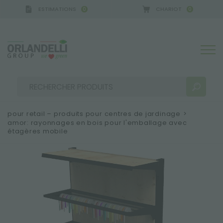
ESTIMATIONS
CHARIOT
0
0
A GERMANY - SPONSOR
-
de 16/08/2026 à 22/08/2
pour retail – produits pour centres de jardinage
>
amor: rayonnages en bois pour l'emballage avec
étagères mobile
RÉSULTATS DE RECHERCHE:
Trier par :
PLUS DE RÉSULTATS POUR VOUS: