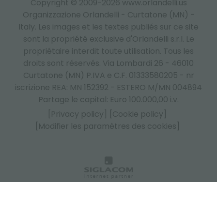
Copyright © 2009-2026 www.orlandelli.us
Organizzazione Orlandelli - Curtatone (MN) -
Italy.
Les images et les textes publiés sur ce site
sont la propriété exclusive d'Orlandelli s.r.l. Le
propriétaire interdit toute utilisation. Tous les
droits sont réservés. Via Lombardi 26 - 46010
Curtatone (MN) P.IVA e C.F. 01333580205 - nr
iscrizione REA: MN 152392 - ESTERO M/MN 004894
Partage le capital: Euro 100.000,00 i.v.
[Privacy policy]
[Cookie policy]
[Modifier les paramètres des cookies]